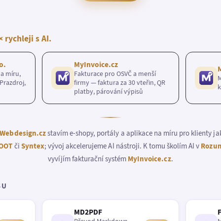
× rychleji s AI.
o.
MyInvoice.cz
a míru,
Fakturace pro OSVČ a menší
M
Prazdroj,
firmy — faktura za 30 vteřin, QR
k
platby, párování výpisů
Webdesign.cz
stavím e-shopy, portály a aplikace na míru pro klienty j
OOT
či
Syntex
; vývoj akcelerujeme AI nástroji. K tomu školím AI v
Rozum
vyvíjím fakturační systém
MyInvoice.cz
.
BU
MD2PDF