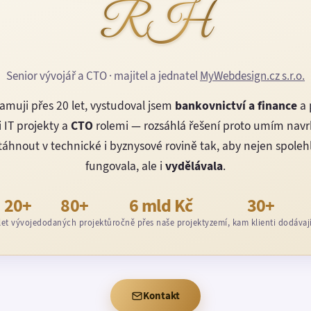
RH
Senior vývojář a CTO · majitel a jednatel
MyWebdesign.cz s.r.o.
amuji přes 20 let, vystudoval jsem
bankovnictví a finance
a 
 IT projekty a
CTO
rolemi — rozsáhlá řešení proto umím nav
áhnout v technické i byznysové rovině tak, aby nejen spoleh
fungovala, ale i
vydělávala
.
20+
80+
6 mld Kč
30+
let vývoje
dodaných projektů
ročně přes naše projekty
zemí, kam klienti dodávaj
Kontakt