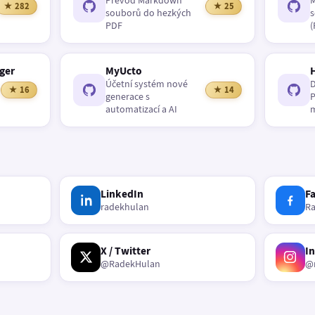
Převod Markdown
M
★ 282
★ 25
souborů do hezkých
s
PDF
(
ger
MyUcto
Účetní systém nové
D
★ 16
★ 14
generace s
P
automatizací a AI
m
LinkedIn
F
radekhulan
R
X / Twitter
I
@RadekHulan
@