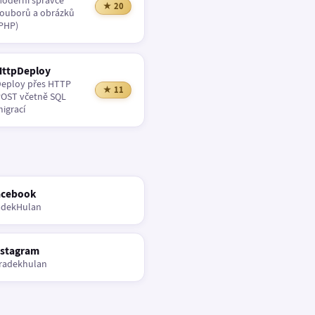
oderní správce
★ 20
ouborů a obrázků
PHP)
HttpDeploy
eploy přes HTTP
★ 11
OST včetně SQL
igrací
acebook
adekHulan
nstagram
radekhulan