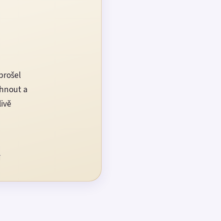
prošel
rhnout a
livě
í