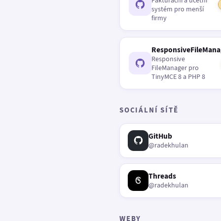
Fakturační a účetní
systém pro menší
firmy
ResponsiveFileMana
Responsive
FileManager pro
TinyMCE 8 a PHP 8
SOCIÁLNÍ SÍTĚ
GitHub
@radekhulan
Threads
@radekhulan
WEBY