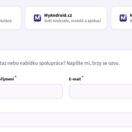
MyAndroid.cz
Hulána
Svět Androidu, mobilů a aplikací
W
taz nebo nabídku spolupráce? Napište mi, brzy se ozvu.
*
*
příjmení
E-mail