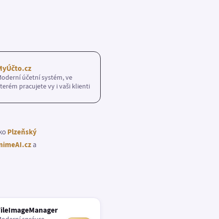
MyÚčto.cz
oderní účetní systém, ve
terém pracujete vy i vaši klienti
ako
Plzeňský
imeAI.cz
a
FileImageManager