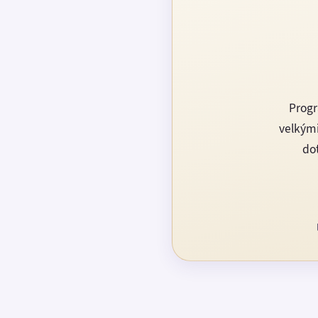
Progr
velkými
dot