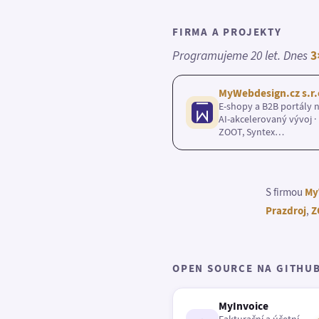
FIRMA A PROJEKTY
Programujeme 20 let. Dnes
3
MyWebdesign.cz s.r.
E-shopy a B2B portály n
AI-akcelerovaný vývoj · 
ZOOT, Syntex…
S firmou
My
Prazdroj
,
Z
OPEN SOURCE NA GITHU
MyInvoice