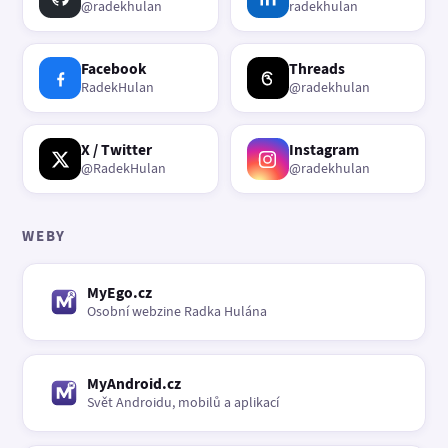
@radekhulan
radekhulan
Facebook
Threads
RadekHulan
@radekhulan
X / Twitter
Instagram
@RadekHulan
@radekhulan
WEBY
MyEgo.cz
Osobní webzine Radka Hulána
MyAndroid.cz
Svět Androidu, mobilů a aplikací