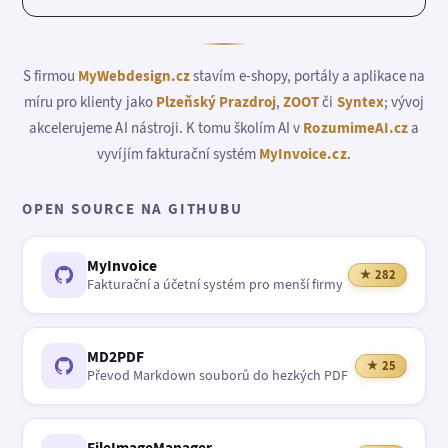
S firmou
MyWebdesign.cz
stavím e-shopy, portály a aplikace na
míru pro klienty jako
Plzeňský Prazdroj
,
ZOOT
či
Syntex
; vývoj
akcelerujeme AI nástroji. K tomu školím AI v
RozumimeAI.cz
a
vyvíjím fakturační systém
MyInvoice.cz
.
OPEN SOURCE NA GITHUBU
MyInvoice
★ 282
Fakturační a účetní systém pro menší firmy
MD2PDF
★ 25
Převod Markdown souborů do hezkých PDF
FileImageManager