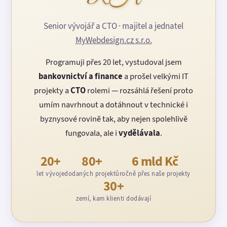
Senior vývojář a CTO · majitel a jednatel
MyWebdesign.cz s.r.o.
Programuji přes 20 let, vystudoval jsem
bankovnictví a finance
a prošel velkými IT
projekty a
CTO
rolemi — rozsáhlá řešení proto
umím navrhnout a dotáhnout v technické i
byznysové rovině tak, aby nejen spolehlivě
fungovala, ale i
vydělávala
.
20+
80+
6 mld Kč
let vývoje
dodaných projektů
ročně přes naše projekty
30+
zemí, kam klienti dodávají