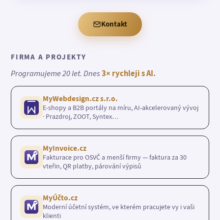
Kontakt
FIRMA A PROJEKTY
Programujeme 20 let. Dnes
3× rychleji s AI.
MyWebdesign.cz s.r.o.
E-shopy a B2B portály na míru, AI-akcelerovaný vývoj
· Prazdroj, ZOOT, Syntex…
MyInvoice.cz
Fakturace pro OSVČ a menší firmy — faktura za 30
vteřin, QR platby, párování výpisů
MyÚčto.cz
Moderní účetní systém, ve kterém pracujete vy i vaši
klienti