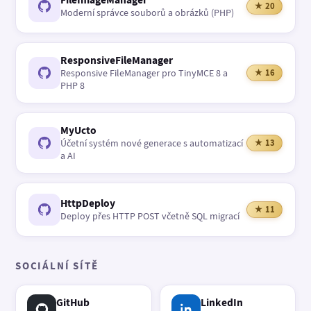
★ 20
Moderní správce souborů a obrázků (PHP)
ResponsiveFileManager
Responsive FileManager pro TinyMCE 8 a
★ 16
PHP 8
MyUcto
Účetní systém nové generace s automatizací
★ 13
a AI
HttpDeploy
★ 11
Deploy přes HTTP POST včetně SQL migrací
SOCIÁLNÍ SÍTĚ
GitHub
LinkedIn