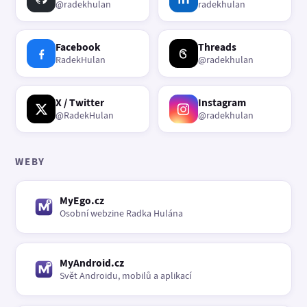
@radekhulan
radekhulan
Facebook
Threads
RadekHulan
@radekhulan
X / Twitter
Instagram
@RadekHulan
@radekhulan
WEBY
MyEgo.cz
Osobní webzine Radka Hulána
MyAndroid.cz
Svět Androidu, mobilů a aplikací