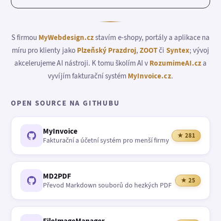
S firmou
MyWebdesign.cz
stavím e-shopy, portály a aplikace na
míru pro klienty jako
Plzeňský Prazdroj
,
ZOOT
či
Syntex
; vývoj
akcelerujeme AI nástroji. K tomu školím AI v
RozumimeAI.cz
a
vyvíjím fakturační systém
MyInvoice.cz
.
OPEN SOURCE NA GITHUBU
MyInvoice
★ 281
Fakturační a účetní systém pro menší firmy
MD2PDF
★ 25
Převod Markdown souborů do hezkých PDF
FileImageManager