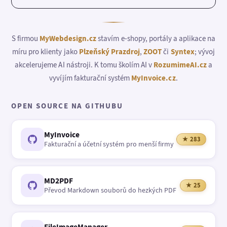
S firmou
MyWebdesign.cz
stavím e-shopy, portály a aplikace na
míru pro klienty jako
Plzeňský Prazdroj
,
ZOOT
či
Syntex
; vývoj
akcelerujeme AI nástroji. K tomu školím AI v
RozumimeAI.cz
a
vyvíjím fakturační systém
MyInvoice.cz
.
OPEN SOURCE NA GITHUBU
MyInvoice
★ 283
Fakturační a účetní systém pro menší firmy
MD2PDF
★ 25
Převod Markdown souborů do hezkých PDF
FileImageManager