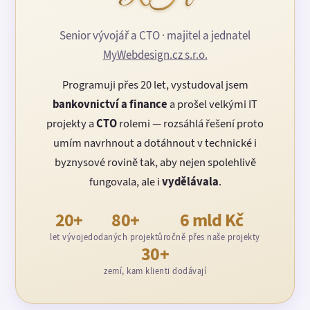
Senior vývojář a CTO · majitel a jednatel
MyWebdesign.cz s.r.o.
Programuji přes 20 let, vystudoval jsem
bankovnictví a finance
a prošel velkými IT
projekty a
CTO
rolemi — rozsáhlá řešení proto
umím navrhnout a dotáhnout v technické i
byznysové rovině tak, aby nejen spolehlivě
fungovala, ale i
vydělávala
.
20+
80+
6 mld Kč
let vývoje
dodaných projektů
ročně přes naše projekty
30+
zemí, kam klienti dodávají