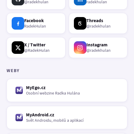
@radekhulan
radekhulan
Facebook
Threads
RadekHulan
@radekhulan
X / Twitter
Instagram
@RadekHulan
@radekhulan
WEBY
MyEgo.cz
Osobní webzine Radka Hulána
MyAndroid.cz
Svět Androidu, mobilů a aplikací