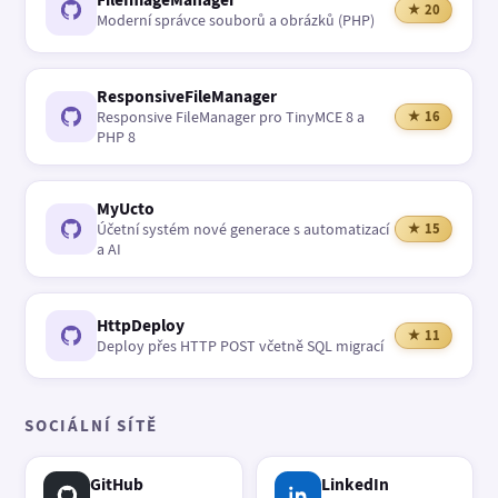
★ 20
Moderní správce souborů a obrázků (PHP)
ResponsiveFileManager
Responsive FileManager pro TinyMCE 8 a
★ 16
PHP 8
MyUcto
Účetní systém nové generace s automatizací
★ 15
a AI
HttpDeploy
★ 11
Deploy přes HTTP POST včetně SQL migrací
SOCIÁLNÍ SÍTĚ
GitHub
LinkedIn