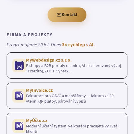
Kontakt
FIRMA A PROJEKTY
Programujeme 20 let. Dnes
3× rychleji s AI.
MyWebdesign.cz s.r.o.
E-shopy a B2B portály na míru, AI-akcelerovaný vývoj
· Prazdroj, ZOOT, Syntex…
MyInvoice.cz
Fakturace pro OSVČ a menší firmy — faktura za 30
vteřin, QR platby, párování výpisů
MyÚčto.cz
Moderní účetní systém, ve kterém pracujete vy i vaši
klienti