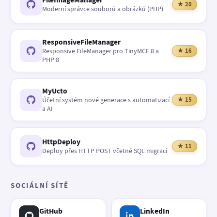
★ 20
Moderní správce souborů a obrázků (PHP)
ResponsiveFileManager
Responsive FileManager pro TinyMCE 8 a
★ 16
PHP 8
MyUcto
Účetní systém nové generace s automatizací
★ 15
a AI
HttpDeploy
★ 11
Deploy přes HTTP POST včetně SQL migrací
SOCIÁLNÍ SÍTĚ
GitHub
LinkedIn