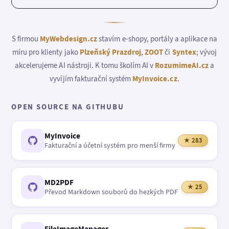
S firmou
MyWebdesign.cz
stavím e-shopy, portály a aplikace na
míru pro klienty jako
Plzeňský Prazdroj
,
ZOOT
či
Syntex
; vývoj
akcelerujeme AI nástroji. K tomu školím AI v
RozumimeAI.cz
a
vyvíjím fakturační systém
MyInvoice.cz
.
OPEN SOURCE NA GITHUBU
MyInvoice
★ 283
Fakturační a účetní systém pro menší firmy
MD2PDF
★ 25
Převod Markdown souborů do hezkých PDF
FileImageManager