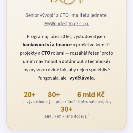
Senior vývojář a CTO · majitel a jednatel
MyWebdesign.cz s.r.o.
Programuji přes 20 let, vystudoval jsem
bankovnictví a finance
a prošel velkými IT
projekty a
CTO
rolemi — rozsáhlá řešení proto
umím navrhnout a dotáhnout v technické i
byznysové rovině tak, aby nejen spolehlivě
fungovala, ale i
vydělávala
.
20+
80+
6 mld Kč
let vývoje
dodaných projektů
ročně přes naše projekty
30+
zemí, kam klienti dodávají