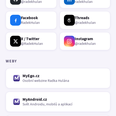
@radekhulan
radekhulan
Facebook
Threads
RadekHulan
@radekhulan
X / Twitter
Instagram
@RadekHulan
@radekhulan
WEBY
MyEgo.cz
Osobní webzine Radka Hulána
MyAndroid.cz
Svět Androidu, mobilů a aplikací