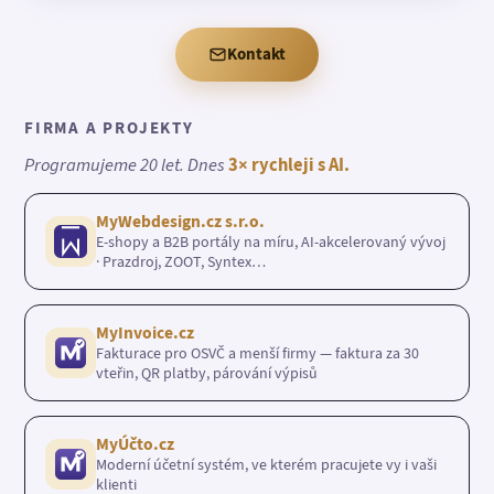
Kontakt
FIRMA A PROJEKTY
Programujeme 20 let. Dnes
3× rychleji s AI.
MyWebdesign.cz s.r.o.
E-shopy a B2B portály na míru, AI-akcelerovaný vývoj
· Prazdroj, ZOOT, Syntex…
MyInvoice.cz
Fakturace pro OSVČ a menší firmy — faktura za 30
vteřin, QR platby, párování výpisů
MyÚčto.cz
Moderní účetní systém, ve kterém pracujete vy i vaši
klienti