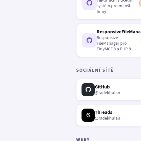
Fakturační a účetní
systém pro menší
firmy
ResponsiveFileMana
Responsive
FileManager pro
TinyMCE 8 a PHP 8
SOCIÁLNÍ SÍTĚ
GitHub
@radekhulan
Threads
@radekhulan
WEBY