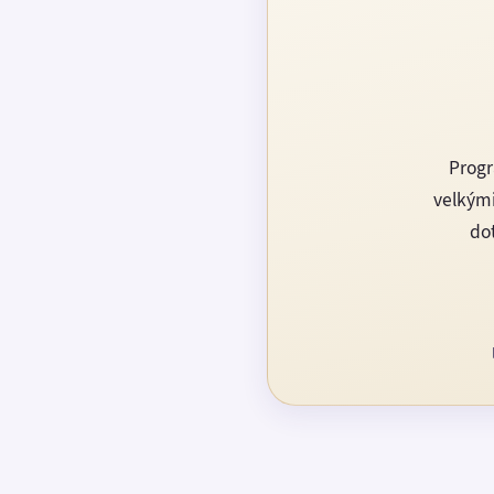
Progr
velkými
dot