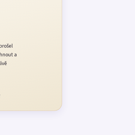
prošel
rhnout a
livě
í