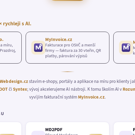
× rychleji s AI.
o.
MyInvoice.cz
a míru,
Fakturace pro OSVČ a menší
M
Prazdroj,
firmy — faktura za 30 vteřin, QR
k
platby, párování výpisů
Webdesign.cz
stavím e-shopy, portály a aplikace na míru pro klienty j
OOT
či
Syntex
; vývoj akcelerujeme AI nástroji. K tomu školím AI v
Rozum
vyvíjím fakturační systém
MyInvoice.cz
.
BU
MD2PDF