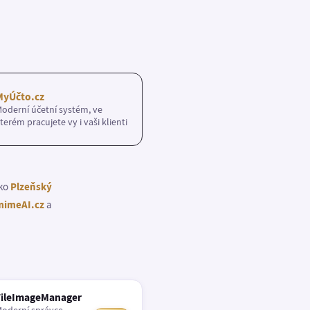
MyÚčto.cz
oderní účetní systém, ve
terém pracujete vy i vaši klienti
ako
Plzeňský
imeAI.cz
a
FileImageManager