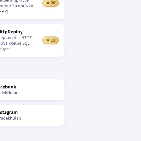
oderní správce
★ 20
ouborů a obrázků
PHP)
HttpDeploy
eploy přes HTTP
★ 11
OST včetně SQL
igrací
acebook
adekHulan
nstagram
radekhulan