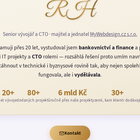
RH
Senior vývojář a CTO · majitel a jednatel
MyWebdesign.cz s.r.o.
amuji přes 20 let, vystudoval jsem
bankovnictví a finance
a 
 IT projekty a
CTO
rolemi — rozsáhlá řešení proto umím nav
áhnout v technické i byznysové rovině tak, aby nejen spoleh
fungovala, ale i
vydělávala
.
20+
80+
6 mld Kč
30+
let vývoje
dodaných projektů
ročně přes naše projekty
zemí, kam klienti dodávaj
Kontakt