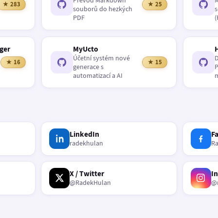
Převod Markdown
M
★ 283
★ 25
souborů do hezkých
s
PDF
(
ger
MyUcto
Účetní systém nové
D
★ 16
★ 15
generace s
P
automatizací a AI
m
LinkedIn
F
radekhulan
R
X / Twitter
I
@RadekHulan
@