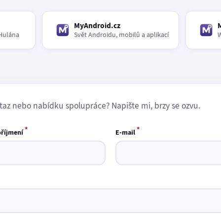
MyAndroid.cz
Hulána
Svět Androidu, mobilů a aplikací
W
taz nebo nabídku spolupráce? Napište mi, brzy se ozvu.
*
*
příjmení
E-mail