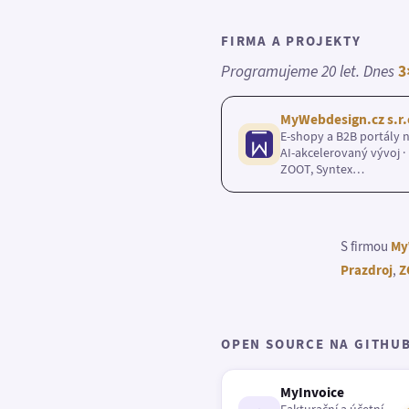
FIRMA A PROJEKTY
Programujeme 20 let. Dnes
3
MyWebdesign.cz s.r.
E-shopy a B2B portály n
AI-akcelerovaný vývoj · 
ZOOT, Syntex…
S firmou
My
Prazdroj
,
Z
OPEN SOURCE NA GITHU
MyInvoice