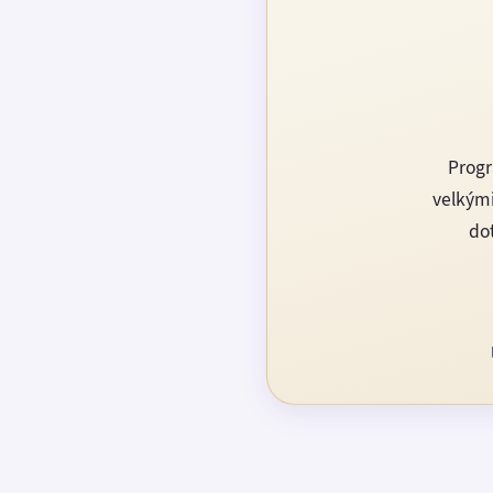
Progr
velkými
dot