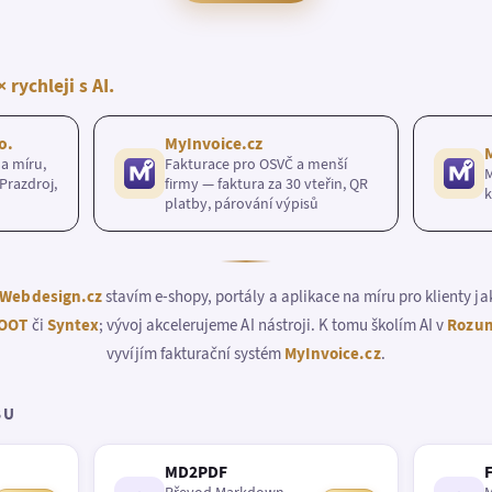
× rychleji s AI.
o.
MyInvoice.cz
a míru,
Fakturace pro OSVČ a menší
M
Prazdroj,
firmy — faktura za 30 vteřin, QR
k
platby, párování výpisů
Webdesign.cz
stavím e-shopy, portály a aplikace na míru pro klienty j
OOT
či
Syntex
; vývoj akcelerujeme AI nástroji. K tomu školím AI v
Rozum
vyvíjím fakturační systém
MyInvoice.cz
.
BU
MD2PDF