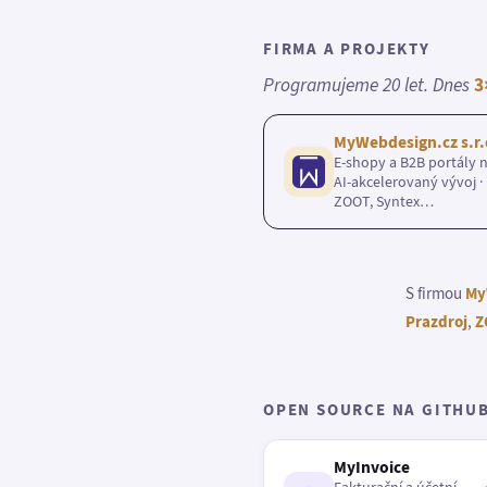
FIRMA A PROJEKTY
Programujeme 20 let. Dnes
3
MyWebdesign.cz s.r.
E-shopy a B2B portály n
AI-akcelerovaný vývoj · 
ZOOT, Syntex…
S firmou
My
Prazdroj
,
Z
OPEN SOURCE NA GITHU
MyInvoice