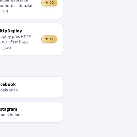
oderní správce
★ 20
ouborů a obrázků
PHP)
HttpDeploy
eploy přes HTTP
★ 11
OST včetně SQL
igrací
acebook
adekHulan
nstagram
radekhulan