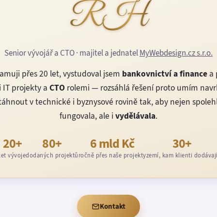
RH
Senior vývojář a CTO · majitel a jednatel
MyWebdesign.cz s.r.o.
amuji přes 20 let, vystudoval jsem
bankovnictví a finance
a 
 IT projekty a
CTO
rolemi — rozsáhlá řešení proto umím nav
áhnout v technické i byznysové rovině tak, aby nejen spoleh
fungovala, ale i
vydělávala
.
20+
80+
6 mld Kč
30+
let vývoje
dodaných projektů
ročně přes naše projekty
zemí, kam klienti dodávaj
Kontakt