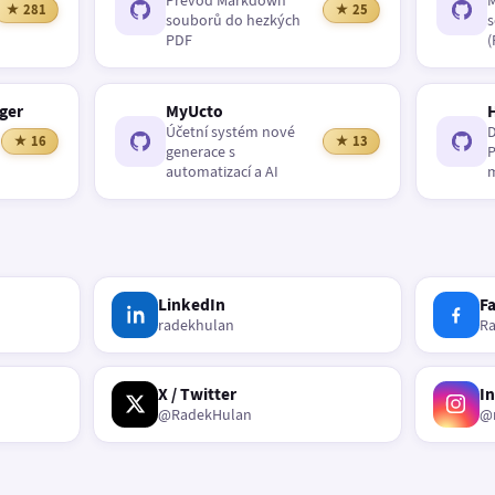
Převod Markdown
M
★ 281
★ 25
souborů do hezkých
s
PDF
(
ger
MyUcto
Účetní systém nové
D
★ 16
★ 13
generace s
P
automatizací a AI
m
LinkedIn
F
radekhulan
R
X / Twitter
I
@RadekHulan
@