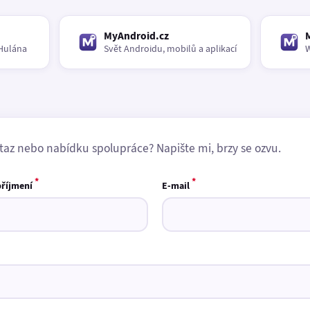
MyAndroid.cz
Hulána
Svět Androidu, mobilů a aplikací
W
taz nebo nabídku spolupráce? Napište mi, brzy se ozvu.
*
*
příjmení
E-mail