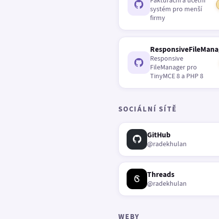
Fakturační a účetní
systém pro menší
firmy
ResponsiveFileMana
Responsive
FileManager pro
TinyMCE 8 a PHP 8
SOCIÁLNÍ SÍTĚ
GitHub
@radekhulan
Threads
@radekhulan
WEBY