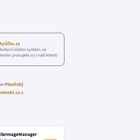
MyÚčto.cz
oderní účetní systém, ve
terém pracujete vy i vaši klienti
ako
Plzeňský
imeAI.cz
a
FileImageManager