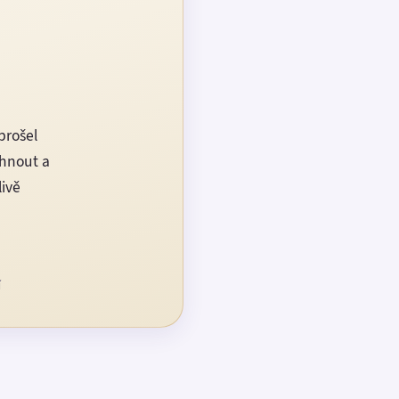
prošel
rhnout a
livě
í