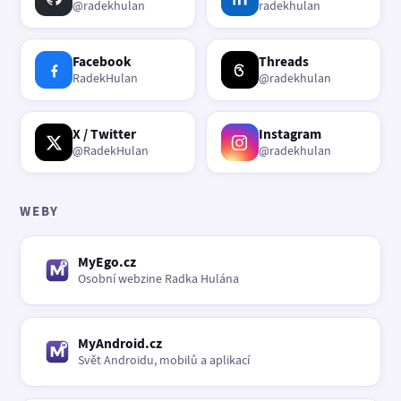
@radekhulan
radekhulan
Facebook
Threads
RadekHulan
@radekhulan
X / Twitter
Instagram
@RadekHulan
@radekhulan
WEBY
MyEgo.cz
Osobní webzine Radka Hulána
MyAndroid.cz
Svět Androidu, mobilů a aplikací