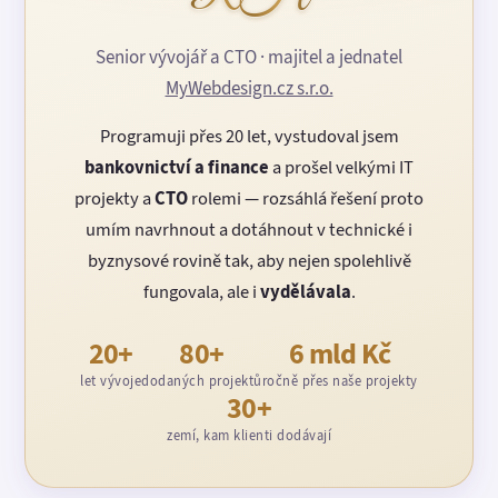
Senior vývojář a CTO · majitel a jednatel
MyWebdesign.cz s.r.o.
Programuji přes 20 let, vystudoval jsem
bankovnictví a finance
a prošel velkými IT
projekty a
CTO
rolemi — rozsáhlá řešení proto
umím navrhnout a dotáhnout v technické i
byznysové rovině tak, aby nejen spolehlivě
fungovala, ale i
vydělávala
.
20+
80+
6 mld Kč
let vývoje
dodaných projektů
ročně přes naše projekty
30+
zemí, kam klienti dodávají