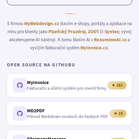
S firmou
MyWebdesign.cz
stavím e-shopy, portály a aplikace na
míru pro klienty jako
Plzeňský Prazdroj
,
ZOOT
či
Syntex
; vývoj
akcelerujeme AI nástroji. K tomu školím AI v
RozumimeAI.cz
a
vyvíjím fakturační systém
MyInvoice.cz
.
OPEN SOURCE NA GITHUBU
MyInvoice
★ 281
Fakturační a účetní systém pro menší firmy
MD2PDF
★ 25
Převod Markdown souborů do hezkých PDF
FileImageManager