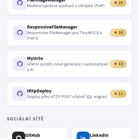
★ 20
Moderní správce souborů a obrázků (PHP)
ResponsiveFileManager
Responsive FileManager pro TinyMCE 8 a
★ 16
PHP 8
MyUcto
Účetní systém nové generace s automatizací
★ 13
a AI
HttpDeploy
★ 11
Deploy přes HTTP POST včetně SQL migrací
SOCIÁLNÍ SÍTĚ
GitHub
LinkedIn