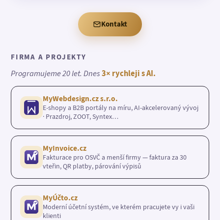
Kontakt
FIRMA A PROJEKTY
Programujeme 20 let. Dnes
3× rychleji s AI.
MyWebdesign.cz s.r.o.
E-shopy a B2B portály na míru, AI-akcelerovaný vývoj
· Prazdroj, ZOOT, Syntex…
MyInvoice.cz
Fakturace pro OSVČ a menší firmy — faktura za 30
vteřin, QR platby, párování výpisů
MyÚčto.cz
Moderní účetní systém, ve kterém pracujete vy i vaši
klienti