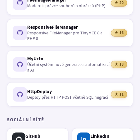
★ 20
Moderní správce souborů a obrázků (PHP)
ResponsiveFileManager
Responsive FileManager pro TinyMCE 8 a
★ 16
PHP 8
MyUcto
Účetní systém nové generace s automatizací
★ 13
a AI
HttpDeploy
★ 11
Deploy přes HTTP POST včetně SQL migrací
SOCIÁLNÍ SÍTĚ
GitHub
LinkedIn