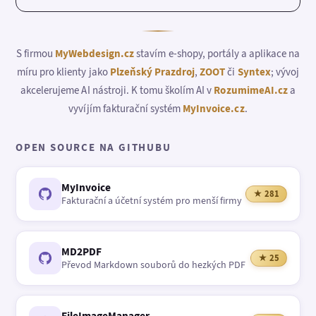
S firmou
MyWebdesign.cz
stavím e-shopy, portály a aplikace na
míru pro klienty jako
Plzeňský Prazdroj
,
ZOOT
či
Syntex
; vývoj
akcelerujeme AI nástroji. K tomu školím AI v
RozumimeAI.cz
a
vyvíjím fakturační systém
MyInvoice.cz
.
OPEN SOURCE NA GITHUBU
MyInvoice
★ 281
Fakturační a účetní systém pro menší firmy
MD2PDF
★ 25
Převod Markdown souborů do hezkých PDF
FileImageManager