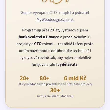
Senior vývojář a CTO · majitel a jednatel
MyWebdesign.cz s.r.o.
Programuji přes 20 let, vystudoval jsem
bankovnictví a finance
a prošel velkými IT
projekty a
CTO
rolemi — rozsáhlá řešení proto
umím navrhnout a dotáhnout v technické i
byznysové rovině tak, aby nejen spolehlivě
fungovala, ale i
vydělávala
.
20+
80+
6 mld Kč
let vývoje
dodaných projektů
ročně přes naše projekty
30+
zemí, kam klienti dodávají