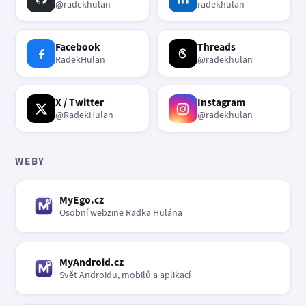
@radekhulan
radekhulan
Facebook
Threads
RadekHulan
@radekhulan
X / Twitter
Instagram
@RadekHulan
@radekhulan
WEBY
MyEgo.cz
Osobní webzine Radka Hulána
MyAndroid.cz
Svět Androidu, mobilů a aplikací