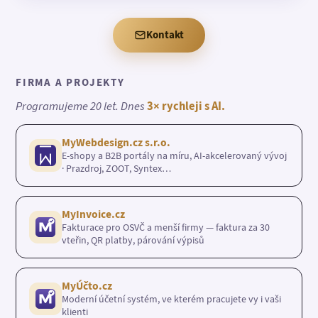
Kontakt
FIRMA A PROJEKTY
Programujeme 20 let. Dnes
3× rychleji s AI.
MyWebdesign.cz s.r.o.
E-shopy a B2B portály na míru, AI-akcelerovaný vývoj
· Prazdroj, ZOOT, Syntex…
MyInvoice.cz
Fakturace pro OSVČ a menší firmy — faktura za 30
vteřin, QR platby, párování výpisů
MyÚčto.cz
Moderní účetní systém, ve kterém pracujete vy i vaši
klienti