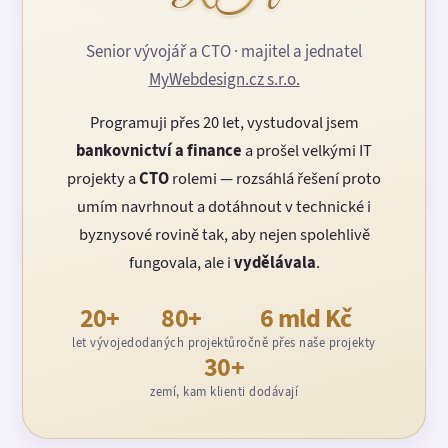
Senior vývojář a CTO · majitel a jednatel
MyWebdesign.cz s.r.o.
Programuji přes 20 let, vystudoval jsem
bankovnictví a finance
a prošel velkými IT
projekty a
CTO
rolemi — rozsáhlá řešení proto
umím navrhnout a dotáhnout v technické i
byznysové rovině tak, aby nejen spolehlivě
fungovala, ale i
vydělávala
.
20+
80+
6 mld Kč
let vývoje
dodaných projektů
ročně přes naše projekty
30+
zemí, kam klienti dodávají