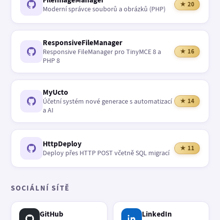
★ 20
Moderní správce souborů a obrázků (PHP)
ResponsiveFileManager
Responsive FileManager pro TinyMCE 8 a
★ 16
PHP 8
MyUcto
Účetní systém nové generace s automatizací
★ 14
a AI
HttpDeploy
★ 11
Deploy přes HTTP POST včetně SQL migrací
SOCIÁLNÍ SÍTĚ
GitHub
LinkedIn