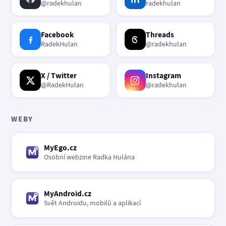
@radekhulan
radekhulan
Facebook
Threads
RadekHulan
@radekhulan
X / Twitter
Instagram
@RadekHulan
@radekhulan
WEBY
MyEgo.cz
Osobní webzine Radka Hulána
MyAndroid.cz
Svět Androidu, mobilů a aplikací