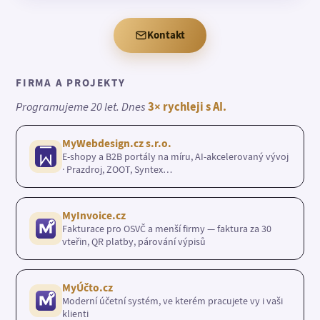
Kontakt
FIRMA A PROJEKTY
Programujeme 20 let. Dnes
3× rychleji s AI.
MyWebdesign.cz s.r.o.
E-shopy a B2B portály na míru, AI-akcelerovaný vývoj
· Prazdroj, ZOOT, Syntex…
MyInvoice.cz
Fakturace pro OSVČ a menší firmy — faktura za 30
vteřin, QR platby, párování výpisů
MyÚčto.cz
Moderní účetní systém, ve kterém pracujete vy i vaši
klienti