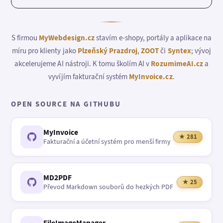
S firmou
MyWebdesign.cz
stavím e-shopy, portály a aplikace na
míru pro klienty jako
Plzeňský Prazdroj
,
ZOOT
či
Syntex
; vývoj
akcelerujeme AI nástroji. K tomu školím AI v
RozumimeAI.cz
a
vyvíjím fakturační systém
MyInvoice.cz
.
OPEN SOURCE NA GITHUBU
MyInvoice
★ 281
Fakturační a účetní systém pro menší firmy
MD2PDF
★ 25
Převod Markdown souborů do hezkých PDF
FileImageManager