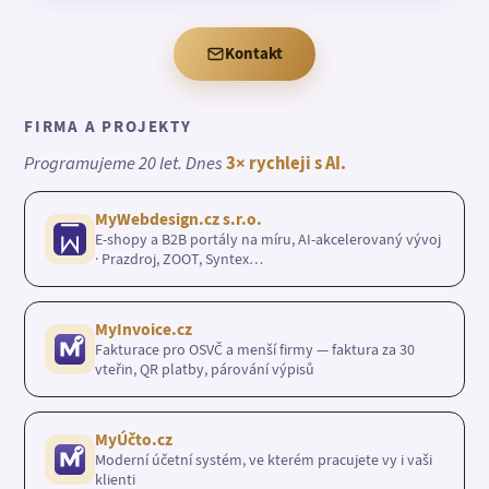
Kontakt
FIRMA A PROJEKTY
Programujeme 20 let. Dnes
3× rychleji s AI.
MyWebdesign.cz s.r.o.
E-shopy a B2B portály na míru, AI-akcelerovaný vývoj
· Prazdroj, ZOOT, Syntex…
MyInvoice.cz
Fakturace pro OSVČ a menší firmy — faktura za 30
vteřin, QR platby, párování výpisů
MyÚčto.cz
Moderní účetní systém, ve kterém pracujete vy i vaši
klienti