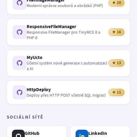
★ 20
Moderní správce souborů a obrázků (PHP)
ResponsiveFileManager
Responsive FileManager pro TinyMCE 8 a
★ 16
PHP 8
MyUcto
Účetní systém nové generace s automatizací
★ 13
a AI
HttpDeploy
★ 11
Deploy přes HTTP POST včetně SQL migrací
SOCIÁLNÍ SÍTĚ
GitHub
LinkedIn