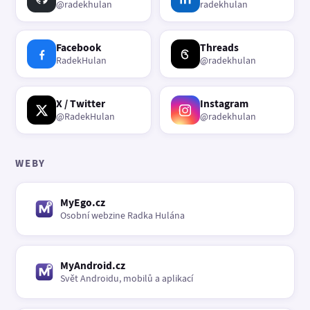
@radekhulan
radekhulan
Facebook
Threads
RadekHulan
@radekhulan
X / Twitter
Instagram
@RadekHulan
@radekhulan
WEBY
MyEgo.cz
Osobní webzine Radka Hulána
MyAndroid.cz
Svět Androidu, mobilů a aplikací