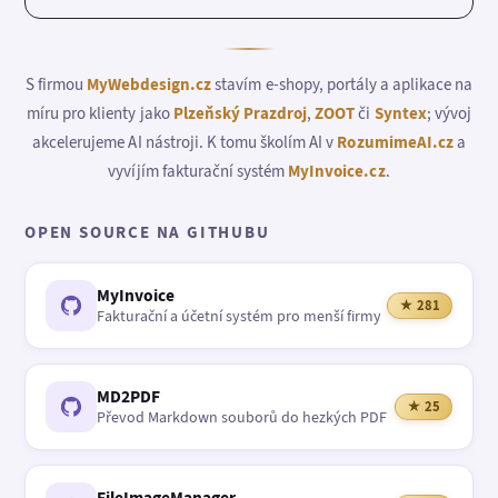
S firmou
MyWebdesign.cz
stavím e-shopy, portály a aplikace na
míru pro klienty jako
Plzeňský Prazdroj
,
ZOOT
či
Syntex
; vývoj
akcelerujeme AI nástroji. K tomu školím AI v
RozumimeAI.cz
a
vyvíjím fakturační systém
MyInvoice.cz
.
OPEN SOURCE NA GITHUBU
MyInvoice
★ 281
Fakturační a účetní systém pro menší firmy
MD2PDF
★ 25
Převod Markdown souborů do hezkých PDF
FileImageManager