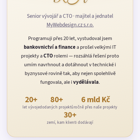
Senior vývojář a CTO · majitel a jednatel
MyWebdesign.cz s.r.o.
Programuji přes 20 let, vystudoval jsem
bankovnictví a finance
a prošel velkými IT
projekty a
CTO
rolemi — rozsáhlá řešení proto
umím navrhnout a dotáhnout v technické i
byznysové rovině tak, aby nejen spolehlivě
fungovala, ale i
vydělávala
.
20+
80+
6 mld Kč
let vývoje
dodaných projektů
ročně přes naše projekty
30+
zemí, kam klienti dodávají