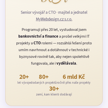
Senior vývojář a CTO · majitel a jednatel
MyWebdesign.cz s.r.o.
Programuji přes 20 let, vystudoval jsem
bankovnictví a finance
a prošel velkými IT
projekty a
CTO
rolemi — rozsáhlá řešení proto
umím navrhnout a dotáhnout v technické i
byznysové rovině tak, aby nejen spolehlivě
fungovala, ale i
vydělávala
.
20+
80+
6 mld Kč
let vývoje
dodaných projektů
ročně přes naše projekty
30+
zemí, kam klienti dodávají