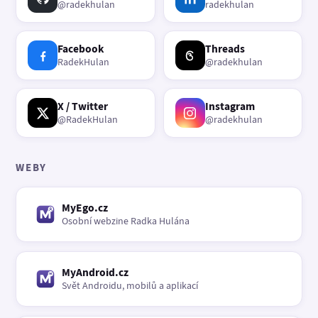
@radekhulan
radekhulan
Facebook
Threads
RadekHulan
@radekhulan
X / Twitter
Instagram
@RadekHulan
@radekhulan
WEBY
MyEgo.cz
Osobní webzine Radka Hulána
MyAndroid.cz
Svět Androidu, mobilů a aplikací