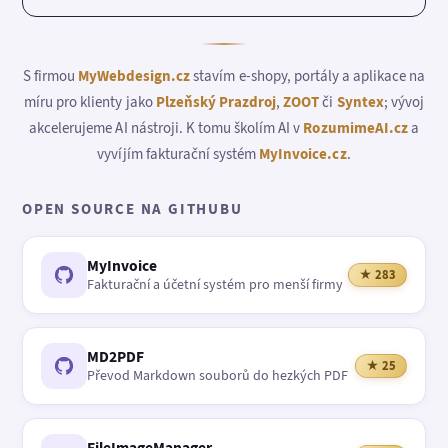
S firmou
MyWebdesign.cz
stavím e-shopy, portály a aplikace na
míru pro klienty jako
Plzeňský Prazdroj
,
ZOOT
či
Syntex
; vývoj
akcelerujeme AI nástroji. K tomu školím AI v
RozumimeAI.cz
a
vyvíjím fakturační systém
MyInvoice.cz
.
OPEN SOURCE NA GITHUBU
MyInvoice
★ 283
Fakturační a účetní systém pro menší firmy
MD2PDF
★ 25
Převod Markdown souborů do hezkých PDF
FileImageManager