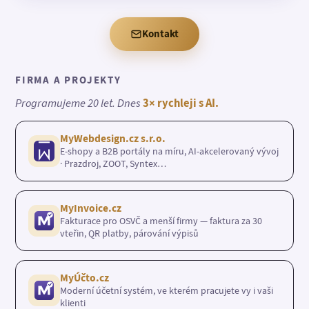
Kontakt
FIRMA A PROJEKTY
Programujeme 20 let. Dnes
3× rychleji s AI.
MyWebdesign.cz s.r.o.
E-shopy a B2B portály na míru, AI-akcelerovaný vývoj
· Prazdroj, ZOOT, Syntex…
MyInvoice.cz
Fakturace pro OSVČ a menší firmy — faktura za 30
vteřin, QR platby, párování výpisů
MyÚčto.cz
Moderní účetní systém, ve kterém pracujete vy i vaši
klienti