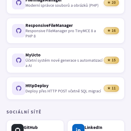
★ 20
Moderní správce souborů a obrázků (PHP)
ResponsiveFileManager
Responsive FileManager pro TinyMCE 8 a
★ 16
PHP 8
MyUcto
Účetní systém nové generace s automatizací
★ 15
a AI
HttpDeploy
★ 11
Deploy přes HTTP POST včetně SQL migrací
SOCIÁLNÍ SÍTĚ
GitHub
LinkedIn