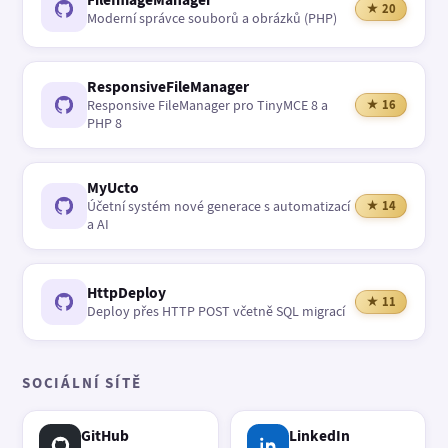
★ 20
Moderní správce souborů a obrázků (PHP)
ResponsiveFileManager
Responsive FileManager pro TinyMCE 8 a
★ 16
PHP 8
MyUcto
Účetní systém nové generace s automatizací
★ 14
a AI
HttpDeploy
★ 11
Deploy přes HTTP POST včetně SQL migrací
SOCIÁLNÍ SÍTĚ
GitHub
LinkedIn