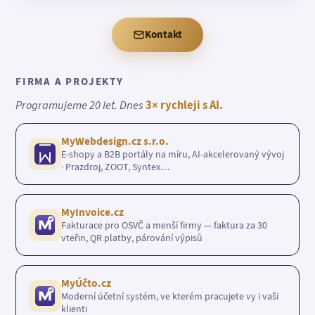
Kontakt
FIRMA A PROJEKTY
Programujeme 20 let. Dnes
3× rychleji s AI.
MyWebdesign.cz s.r.o.
E-shopy a B2B portály na míru, AI-akcelerovaný vývoj
· Prazdroj, ZOOT, Syntex…
MyInvoice.cz
Fakturace pro OSVČ a menší firmy — faktura za 30
vteřin, QR platby, párování výpisů
MyÚčto.cz
Moderní účetní systém, ve kterém pracujete vy i vaši
klienti