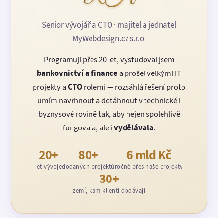
Senior vývojář a CTO · majitel a jednatel
MyWebdesign.cz s.r.o.
Programuji přes 20 let, vystudoval jsem
bankovnictví a finance
a prošel velkými IT
projekty a
CTO
rolemi — rozsáhlá řešení proto
umím navrhnout a dotáhnout v technické i
byznysové rovině tak, aby nejen spolehlivě
fungovala, ale i
vydělávala
.
20+
80+
6 mld Kč
let vývoje
dodaných projektů
ročně přes naše projekty
30+
zemí, kam klienti dodávají