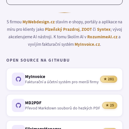
S firmou
MyWebdesign.cz
stavím e-shopy, portály a aplikace na
míru pro klienty jako
Plzeňský Prazdroj
,
ZOOT
či
Syntex
; vývoj
akcelerujeme AI nástroji. K tomu školím AI v
RozumimeAI.cz
a
vyvíjím fakturační systém
MyInvoice.cz
.
OPEN SOURCE NA GITHUBU
MyInvoice
★ 281
Fakturační a účetní systém pro menší firmy
MD2PDF
★ 25
Převod Markdown souborů do hezkých PDF
FileImageManager