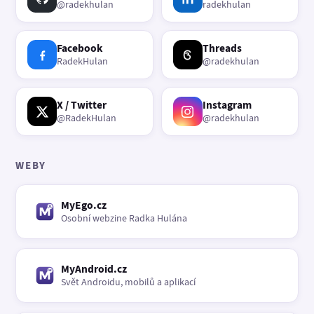
@radekhulan
radekhulan
Facebook
Threads
RadekHulan
@radekhulan
X / Twitter
Instagram
@RadekHulan
@radekhulan
WEBY
MyEgo.cz
Osobní webzine Radka Hulána
MyAndroid.cz
Svět Androidu, mobilů a aplikací