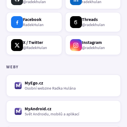
@radekhulan
radekhulan
Facebook
Threads
RadekHulan
@radekhulan
X / Twitter
Instagram
@RadekHulan
@radekhulan
WEBY
MyEgo.cz
Osobní webzine Radka Hulána
MyAndroid.cz
Svět Androidu, mobilů a aplikací