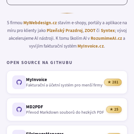
S firmou
MyWebdesign.cz
stavím e-shopy, portály a aplikace na
míru pro klienty jako
Plzeňský Prazdroj
,
ZOOT
či
Syntex
; vývoj
akcelerujeme AI nástroji. K tomu školím AI v
RozumimeAI.cz
a
vyvíjím fakturační systém
MyInvoice.cz
.
OPEN SOURCE NA GITHUBU
MyInvoice
★ 281
Fakturační a účetní systém pro menší firmy
MD2PDF
★ 25
Převod Markdown souborů do hezkých PDF
FileImageManager