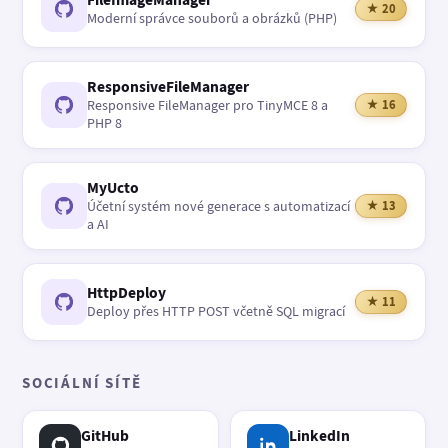
★ 20
Moderní správce souborů a obrázků (PHP)
ResponsiveFileManager
Responsive FileManager pro TinyMCE 8 a
★ 16
PHP 8
MyUcto
Účetní systém nové generace s automatizací
★ 13
a AI
HttpDeploy
★ 11
Deploy přes HTTP POST včetně SQL migrací
SOCIÁLNÍ SÍTĚ
GitHub
LinkedIn