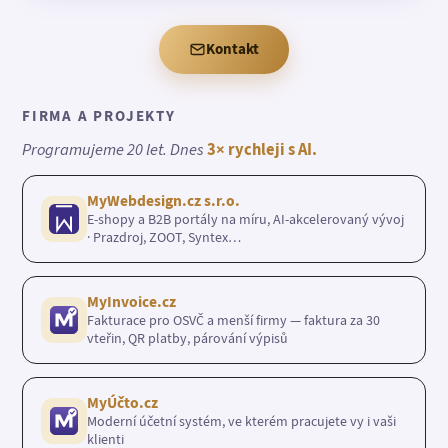
Kontakt
FIRMA A PROJEKTY
Programujeme 20 let. Dnes
3× rychleji s AI.
MyWebdesign.cz s.r.o.
E-shopy a B2B portály na míru, AI-akcelerovaný vývoj
· Prazdroj, ZOOT, Syntex…
MyInvoice.cz
Fakturace pro OSVČ a menší firmy — faktura za 30
vteřin, QR platby, párování výpisů
MyÚčto.cz
Moderní účetní systém, ve kterém pracujete vy i vaši
klienti