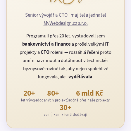
Senior vývojář a CTO · majitel a jednatel
MyWebdesign.cz s.r.o.
Programuji přes 20 let, vystudoval jsem
bankovnictví a finance
a prošel velkými IT
projekty a
CTO
rolemi — rozsáhlá řešení proto
umím navrhnout a dotáhnout v technické i
byznysové rovině tak, aby nejen spolehlivě
fungovala, ale i
vydělávala
.
20+
80+
6 mld Kč
let vývoje
dodaných projektů
ročně přes naše projekty
30+
zemí, kam klienti dodávají