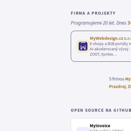
FIRMA A PROJEKTY
Programujeme 20 let. Dnes
3
MyWebdesign.cz s.r.
E-shopy a B2B portály n
AI-akcelerovaný vývoj · 
ZOOT, Syntex…
S firmou
My
Prazdroj
,
Z
OPEN SOURCE NA GITHU
MyInvoice