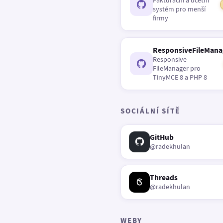
Fakturační a účetní
systém pro menší
firmy
ResponsiveFileMana
Responsive
FileManager pro
TinyMCE 8 a PHP 8
SOCIÁLNÍ SÍTĚ
GitHub
@radekhulan
Threads
@radekhulan
WEBY