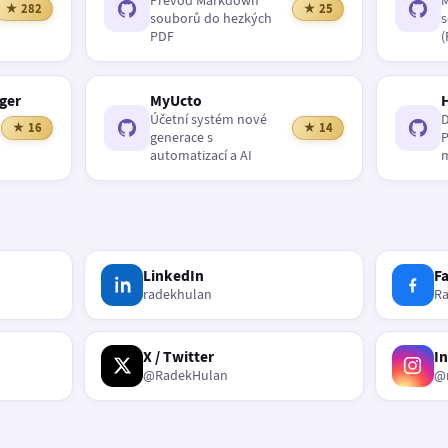
Převod Markdown
M
★ 282
★ 25
souborů do hezkých
s
PDF
(
ger
MyUcto
Účetní systém nové
D
★ 16
★ 14
generace s
P
automatizací a AI
m
LinkedIn
F
radekhulan
R
X / Twitter
I
@RadekHulan
@