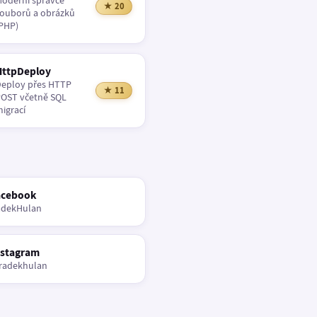
oderní správce
★ 20
ouborů a obrázků
PHP)
HttpDeploy
eploy přes HTTP
★ 11
OST včetně SQL
igrací
acebook
adekHulan
nstagram
radekhulan