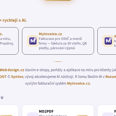
× rychleji s AI.
o.
MyInvoice.cz
a míru,
Fakturace pro OSVČ a menší
M
Prazdroj,
firmy — faktura za 30 vteřin, QR
k
platby, párování výpisů
Webdesign.cz
stavím e-shopy, portály a aplikace na míru pro klienty j
OOT
či
Syntex
; vývoj akcelerujeme AI nástroji. K tomu školím AI v
Rozum
vyvíjím fakturační systém
MyInvoice.cz
.
BU
MD2PDF