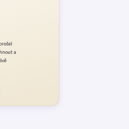
prošel
rhnout a
livě
í