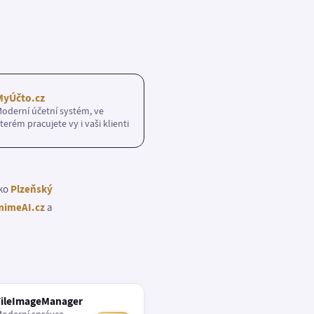
MyÚčto.cz
oderní účetní systém, ve
terém pracujete vy i vaši klienti
ako
Plzeňský
imeAI.cz
a
FileImageManager