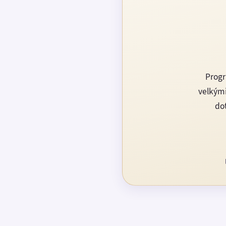
Progr
velkými
dot