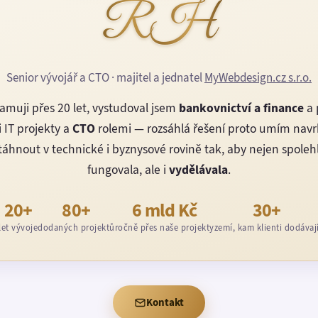
RH
Senior vývojář a CTO · majitel a jednatel
MyWebdesign.cz s.r.o.
amuji přes 20 let, vystudoval jsem
bankovnictví a finance
a 
 IT projekty a
CTO
rolemi — rozsáhlá řešení proto umím nav
áhnout v technické i byznysové rovině tak, aby nejen spoleh
fungovala, ale i
vydělávala
.
20+
80+
6 mld Kč
30+
let vývoje
dodaných projektů
ročně přes naše projekty
zemí, kam klienti dodávaj
Kontakt