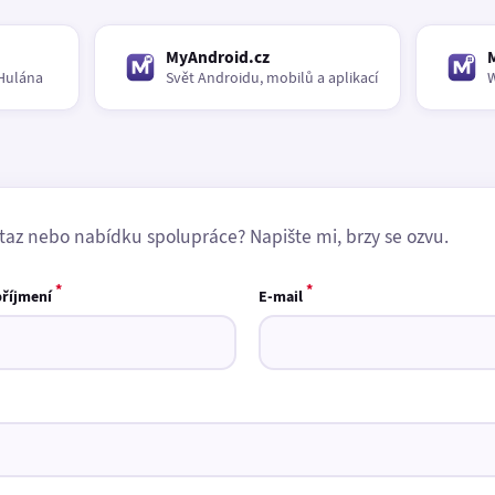
MyAndroid.cz
Hulána
Svět Androidu, mobilů a aplikací
W
taz nebo nabídku spolupráce? Napište mi, brzy se ozvu.
*
*
příjmení
E-mail