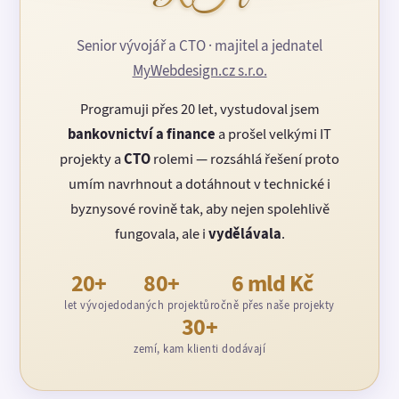
Senior vývojář a CTO · majitel a jednatel
MyWebdesign.cz s.r.o.
Programuji přes 20 let, vystudoval jsem
bankovnictví a finance
a prošel velkými IT
projekty a
CTO
rolemi — rozsáhlá řešení proto
umím navrhnout a dotáhnout v technické i
byznysové rovině tak, aby nejen spolehlivě
fungovala, ale i
vydělávala
.
20+
80+
6 mld Kč
let vývoje
dodaných projektů
ročně přes naše projekty
30+
zemí, kam klienti dodávají