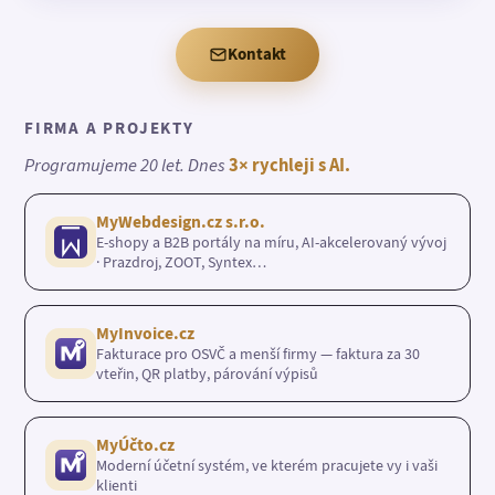
Kontakt
FIRMA A PROJEKTY
Programujeme 20 let. Dnes
3× rychleji s AI.
MyWebdesign.cz s.r.o.
E-shopy a B2B portály na míru, AI-akcelerovaný vývoj
· Prazdroj, ZOOT, Syntex…
MyInvoice.cz
Fakturace pro OSVČ a menší firmy — faktura za 30
vteřin, QR platby, párování výpisů
MyÚčto.cz
Moderní účetní systém, ve kterém pracujete vy i vaši
klienti