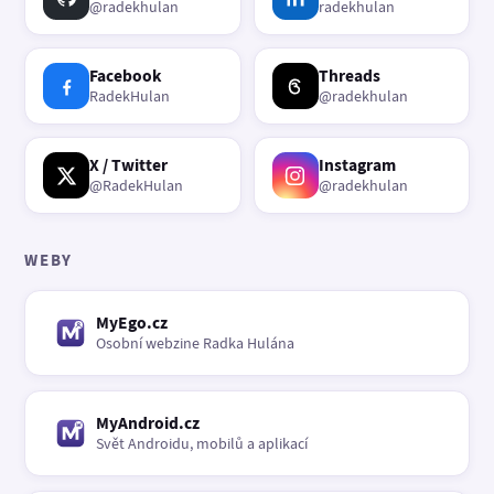
@radekhulan
radekhulan
Facebook
Threads
RadekHulan
@radekhulan
X / Twitter
Instagram
@RadekHulan
@radekhulan
WEBY
MyEgo.cz
Osobní webzine Radka Hulána
MyAndroid.cz
Svět Androidu, mobilů a aplikací