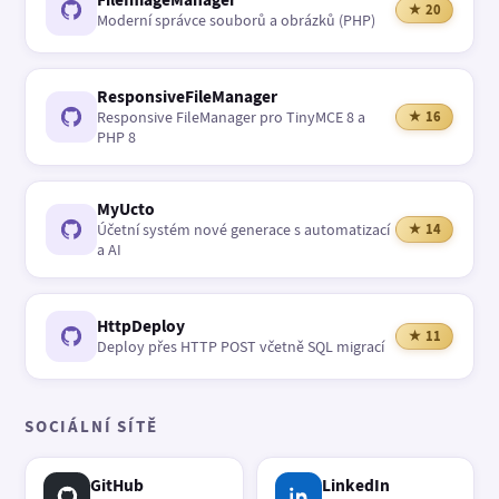
★ 20
Moderní správce souborů a obrázků (PHP)
ResponsiveFileManager
Responsive FileManager pro TinyMCE 8 a
★ 16
PHP 8
MyUcto
Účetní systém nové generace s automatizací
★ 14
a AI
HttpDeploy
★ 11
Deploy přes HTTP POST včetně SQL migrací
SOCIÁLNÍ SÍTĚ
GitHub
LinkedIn