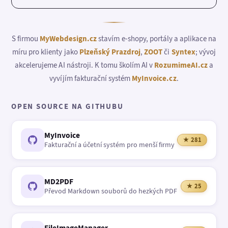
S firmou
MyWebdesign.cz
stavím e-shopy, portály a aplikace na
míru pro klienty jako
Plzeňský Prazdroj
,
ZOOT
či
Syntex
; vývoj
akcelerujeme AI nástroji. K tomu školím AI v
RozumimeAI.cz
a
vyvíjím fakturační systém
MyInvoice.cz
.
OPEN SOURCE NA GITHUBU
MyInvoice
★ 281
Fakturační a účetní systém pro menší firmy
MD2PDF
★ 25
Převod Markdown souborů do hezkých PDF
FileImageManager