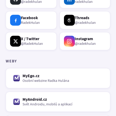
@radekhulan
radekhulan
Facebook
Threads
RadekHulan
@radekhulan
X / Twitter
Instagram
@RadekHulan
@radekhulan
WEBY
MyEgo.cz
Osobní webzine Radka Hulána
MyAndroid.cz
Svět Androidu, mobilů a aplikací