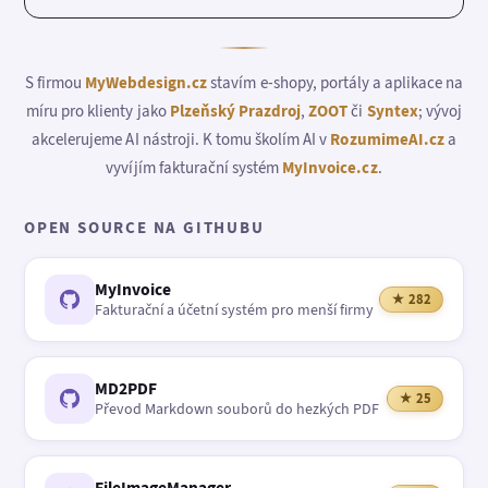
S firmou
MyWebdesign.cz
stavím e-shopy, portály a aplikace na
míru pro klienty jako
Plzeňský Prazdroj
,
ZOOT
či
Syntex
; vývoj
akcelerujeme AI nástroji. K tomu školím AI v
RozumimeAI.cz
a
vyvíjím fakturační systém
MyInvoice.cz
.
OPEN SOURCE NA GITHUBU
MyInvoice
★ 282
Fakturační a účetní systém pro menší firmy
MD2PDF
★ 25
Převod Markdown souborů do hezkých PDF
FileImageManager