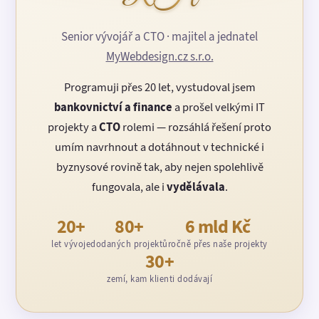
Senior vývojář a CTO · majitel a jednatel
MyWebdesign.cz s.r.o.
Programuji přes 20 let, vystudoval jsem
bankovnictví a finance
a prošel velkými IT
projekty a
CTO
rolemi — rozsáhlá řešení proto
umím navrhnout a dotáhnout v technické i
byznysové rovině tak, aby nejen spolehlivě
fungovala, ale i
vydělávala
.
20+
80+
6 mld Kč
let vývoje
dodaných projektů
ročně přes naše projekty
30+
zemí, kam klienti dodávají