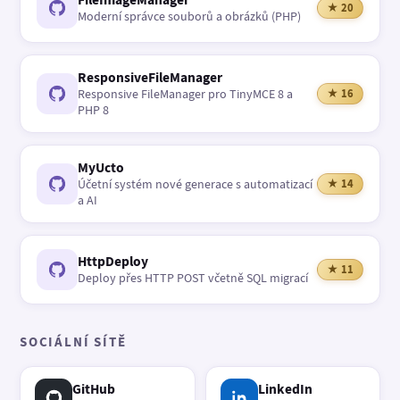
★ 20
Moderní správce souborů a obrázků (PHP)
ResponsiveFileManager
Responsive FileManager pro TinyMCE 8 a
★ 16
PHP 8
MyUcto
Účetní systém nové generace s automatizací
★ 14
a AI
HttpDeploy
★ 11
Deploy přes HTTP POST včetně SQL migrací
SOCIÁLNÍ SÍTĚ
GitHub
LinkedIn