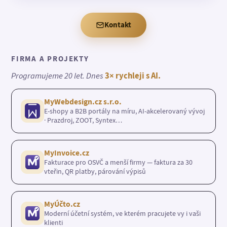
Kontakt
FIRMA A PROJEKTY
Programujeme 20 let. Dnes
3× rychleji s AI.
MyWebdesign.cz s.r.o.
E-shopy a B2B portály na míru, AI-akcelerovaný vývoj
· Prazdroj, ZOOT, Syntex…
MyInvoice.cz
Fakturace pro OSVČ a menší firmy — faktura za 30
vteřin, QR platby, párování výpisů
MyÚčto.cz
Moderní účetní systém, ve kterém pracujete vy i vaši
klienti