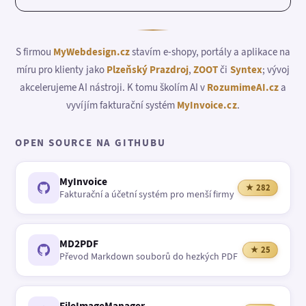
S firmou
MyWebdesign.cz
stavím e-shopy, portály a aplikace na
míru pro klienty jako
Plzeňský Prazdroj
,
ZOOT
či
Syntex
; vývoj
akcelerujeme AI nástroji. K tomu školím AI v
RozumimeAI.cz
a
vyvíjím fakturační systém
MyInvoice.cz
.
OPEN SOURCE NA GITHUBU
MyInvoice
★ 282
Fakturační a účetní systém pro menší firmy
MD2PDF
★ 25
Převod Markdown souborů do hezkých PDF
FileImageManager