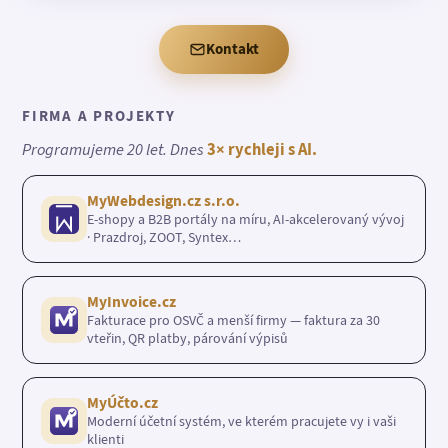
Kontakt
FIRMA A PROJEKTY
Programujeme 20 let. Dnes
3× rychleji s AI.
MyWebdesign.cz s.r.o.
E-shopy a B2B portály na míru, AI-akcelerovaný vývoj
· Prazdroj, ZOOT, Syntex…
MyInvoice.cz
Fakturace pro OSVČ a menší firmy — faktura za 30
vteřin, QR platby, párování výpisů
MyÚčto.cz
Moderní účetní systém, ve kterém pracujete vy i vaši
klienti