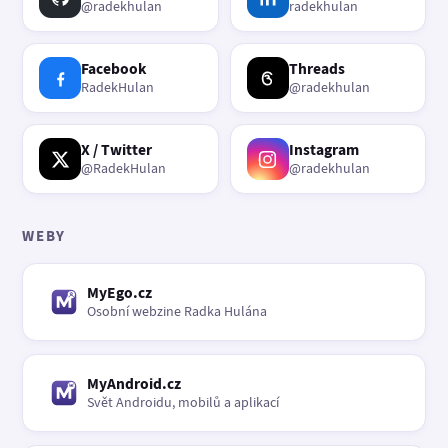
@radekhulan
radekhulan
Facebook
Threads
RadekHulan
@radekhulan
X / Twitter
Instagram
@RadekHulan
@radekhulan
WEBY
MyEgo.cz
Osobní webzine Radka Hulána
MyAndroid.cz
Svět Androidu, mobilů a aplikací