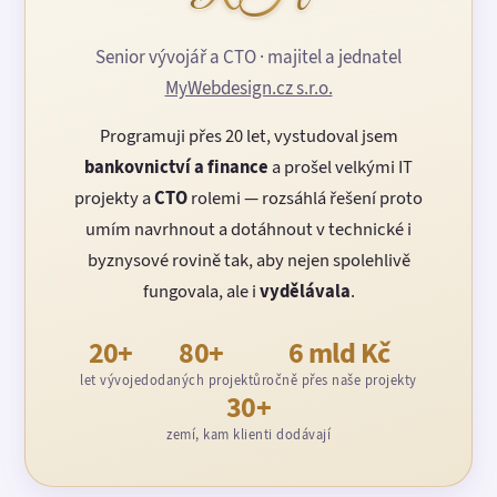
Senior vývojář a CTO · majitel a jednatel
MyWebdesign.cz s.r.o.
Programuji přes 20 let, vystudoval jsem
bankovnictví a finance
a prošel velkými IT
projekty a
CTO
rolemi — rozsáhlá řešení proto
umím navrhnout a dotáhnout v technické i
byznysové rovině tak, aby nejen spolehlivě
fungovala, ale i
vydělávala
.
20+
80+
6 mld Kč
let vývoje
dodaných projektů
ročně přes naše projekty
30+
zemí, kam klienti dodávají