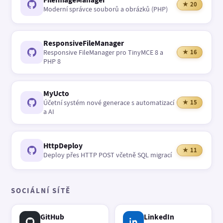
★ 20
Moderní správce souborů a obrázků (PHP)
ResponsiveFileManager
Responsive FileManager pro TinyMCE 8 a
★ 16
PHP 8
MyUcto
Účetní systém nové generace s automatizací
★ 15
a AI
HttpDeploy
★ 11
Deploy přes HTTP POST včetně SQL migrací
SOCIÁLNÍ SÍTĚ
GitHub
LinkedIn