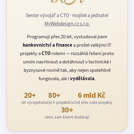
Senior vývojář a CTO · majitel a jednatel
MyWebdesign.cz s.r.o.
Programuji přes 20 let, vystudoval jsem
bankovnictví a finance
a prošel velkými IT
projekty a
CTO
rolemi — rozsáhlá řešení proto
umím navrhnout a dotáhnout v technické i
byznysové rovině tak, aby nejen spolehlivě
fungovala, ale i
vydělávala
.
20+
80+
6 mld Kč
let vývoje
dodaných projektů
ročně přes naše projekty
30+
zemí, kam klienti dodávají