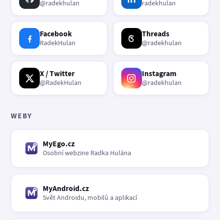
@radekhulan
radekhulan
Facebook
Threads
RadekHulan
@radekhulan
X / Twitter
Instagram
@RadekHulan
@radekhulan
WEBY
MyEgo.cz
Osobní webzine Radka Hulána
MyAndroid.cz
Svět Androidu, mobilů a aplikací