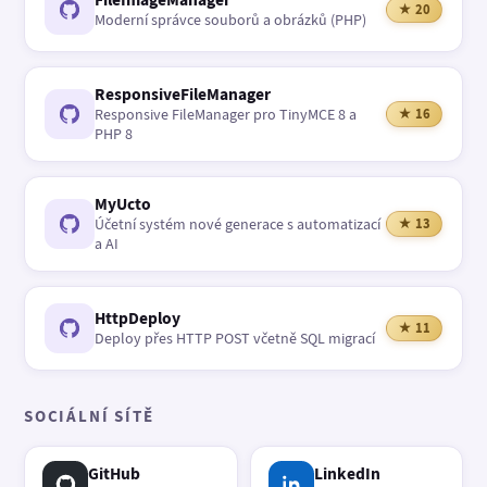
★ 20
Moderní správce souborů a obrázků (PHP)
ResponsiveFileManager
Responsive FileManager pro TinyMCE 8 a
★ 16
PHP 8
MyUcto
Účetní systém nové generace s automatizací
★ 13
a AI
HttpDeploy
★ 11
Deploy přes HTTP POST včetně SQL migrací
SOCIÁLNÍ SÍTĚ
GitHub
LinkedIn