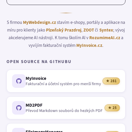
S firmou
MyWebdesign.cz
stavím e-shopy, portály a aplikace na
míru pro klienty jako
Plzeňský Prazdroj
,
ZOOT
či
Syntex
; vývoj
akcelerujeme AI nástroji. K tomu školím AI v
RozumimeAI.cz
a
vyvíjím fakturační systém
MyInvoice.cz
.
OPEN SOURCE NA GITHUBU
MyInvoice
★ 281
Fakturační a účetní systém pro menší firmy
MD2PDF
★ 25
Převod Markdown souborů do hezkých PDF
FileImageManager