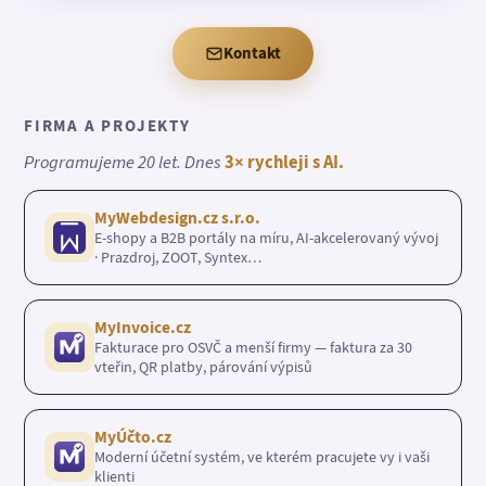
Kontakt
FIRMA A PROJEKTY
Programujeme 20 let. Dnes
3× rychleji s AI.
MyWebdesign.cz s.r.o.
E-shopy a B2B portály na míru, AI-akcelerovaný vývoj
· Prazdroj, ZOOT, Syntex…
MyInvoice.cz
Fakturace pro OSVČ a menší firmy — faktura za 30
vteřin, QR platby, párování výpisů
MyÚčto.cz
Moderní účetní systém, ve kterém pracujete vy i vaši
klienti