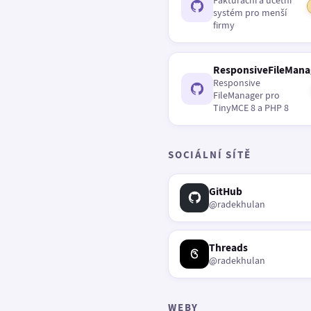
Fakturační a účetní
systém pro menší
firmy
ResponsiveFileMana
Responsive
FileManager pro
TinyMCE 8 a PHP 8
SOCIÁLNÍ SÍTĚ
GitHub
@radekhulan
Threads
@radekhulan
WEBY