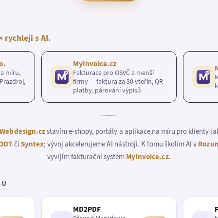
× rychleji s AI.
o.
MyInvoice.cz
a míru,
Fakturace pro OSVČ a menší
M
Prazdroj,
firmy — faktura za 30 vteřin, QR
k
platby, párování výpisů
Webdesign.cz
stavím e-shopy, portály a aplikace na míru pro klienty j
OOT
či
Syntex
; vývoj akcelerujeme AI nástroji. K tomu školím AI v
Rozum
vyvíjím fakturační systém
MyInvoice.cz
.
BU
MD2PDF