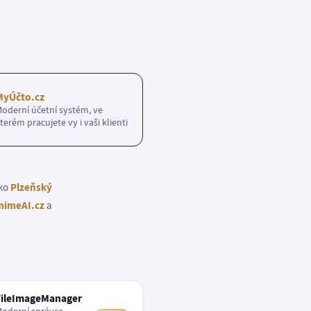
MyÚčto.cz
oderní účetní systém, ve
terém pracujete vy i vaši klienti
ako
Plzeňský
imeAI.cz
a
FileImageManager