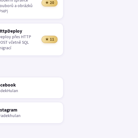
oderní správce
★ 20
ouborů a obrázků
PHP)
HttpDeploy
eploy přes HTTP
★ 11
OST včetně SQL
igrací
acebook
adekHulan
nstagram
radekhulan