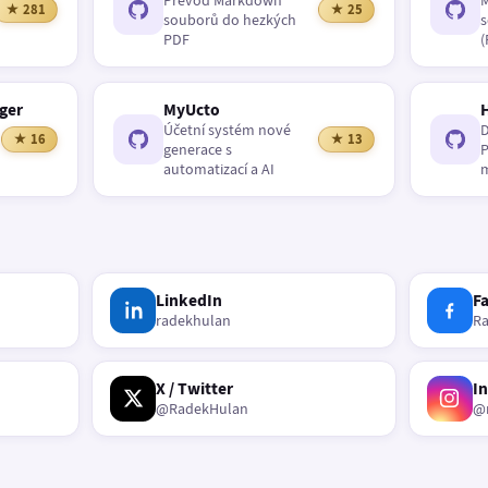
Převod Markdown
M
★ 281
★ 25
souborů do hezkých
s
PDF
(
ger
MyUcto
Účetní systém nové
D
★ 16
★ 13
generace s
P
automatizací a AI
m
LinkedIn
F
radekhulan
R
X / Twitter
I
@RadekHulan
@