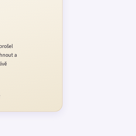
prošel
rhnout a
livě
í