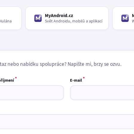
MyAndroid.cz
Hulána
Svět Androidu, mobilů a aplikací
W
taz nebo nabídku spolupráce? Napište mi, brzy se ozvu.
*
*
příjmení
E-mail