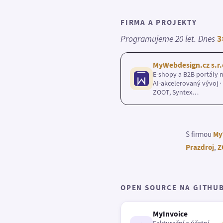
FIRMA A PROJEKTY
Programujeme 20 let. Dnes
3
MyWebdesign.cz s.r.
E-shopy a B2B portály n
AI-akcelerovaný vývoj · 
ZOOT, Syntex…
S firmou
My
Prazdroj
,
Z
OPEN SOURCE NA GITHU
MyInvoice