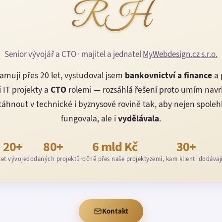
RH
Senior vývojář a CTO · majitel a jednatel
MyWebdesign.cz s.r.o.
amuji přes 20 let, vystudoval jsem
bankovnictví a finance
a 
 IT projekty a
CTO
rolemi — rozsáhlá řešení proto umím nav
áhnout v technické i byznysové rovině tak, aby nejen spoleh
fungovala, ale i
vydělávala
.
20+
80+
6 mld Kč
30+
let vývoje
dodaných projektů
ročně přes naše projekty
zemí, kam klienti dodávaj
Kontakt