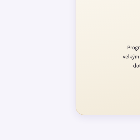
Progr
velkými
dot