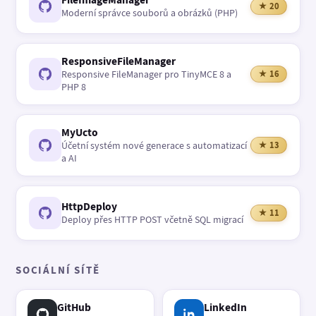
★ 20
Moderní správce souborů a obrázků (PHP)
ResponsiveFileManager
Responsive FileManager pro TinyMCE 8 a
★ 16
PHP 8
MyUcto
Účetní systém nové generace s automatizací
★ 13
a AI
HttpDeploy
★ 11
Deploy přes HTTP POST včetně SQL migrací
SOCIÁLNÍ SÍTĚ
GitHub
LinkedIn