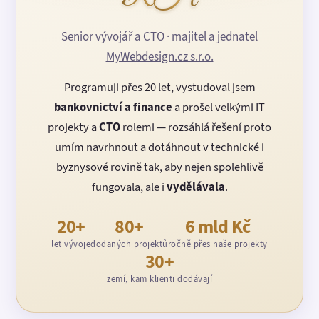
Senior vývojář a CTO · majitel a jednatel
MyWebdesign.cz s.r.o.
Programuji přes 20 let, vystudoval jsem
bankovnictví a finance
a prošel velkými IT
projekty a
CTO
rolemi — rozsáhlá řešení proto
umím navrhnout a dotáhnout v technické i
byznysové rovině tak, aby nejen spolehlivě
fungovala, ale i
vydělávala
.
20+
80+
6 mld Kč
let vývoje
dodaných projektů
ročně přes naše projekty
30+
zemí, kam klienti dodávají