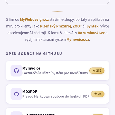
S firmou
MyWebdesign.cz
stavím e-shopy, portály a aplikace na
míru pro klienty jako
Plzeňský Prazdroj
,
ZOOT
či
Syntex
; vývoj
akcelerujeme AI nástroji. K tomu školím AI v
RozumimeAI.cz
a
vyvíjím fakturační systém
MyInvoice.cz
.
OPEN SOURCE NA GITHUBU
MyInvoice
★ 281
Fakturační a účetní systém pro menší firmy
MD2PDF
★ 25
Převod Markdown souborů do hezkých PDF
FileImageManager