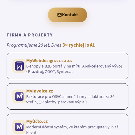
Kontakt
FIRMA A PROJEKTY
Programujeme 20 let. Dnes
3× rychleji s AI.
MyWebdesign.cz s.r.o.
E-shopy a B2B portály na míru, AI-akcelerovaný vývoj
· Prazdroj, ZOOT, Syntex…
MyInvoice.cz
Fakturace pro OSVČ a menší firmy — faktura za 30
vteřin, QR platby, párování výpisů
MyÚčto.cz
Moderní účetní systém, ve kterém pracujete vy i vaši
klienti