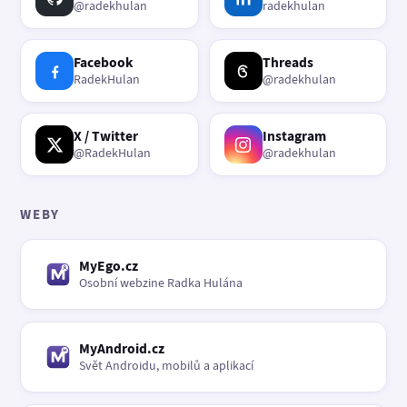
@radekhulan
radekhulan
Facebook
Threads
RadekHulan
@radekhulan
X / Twitter
Instagram
@RadekHulan
@radekhulan
WEBY
MyEgo.cz
Osobní webzine Radka Hulána
MyAndroid.cz
Svět Androidu, mobilů a aplikací