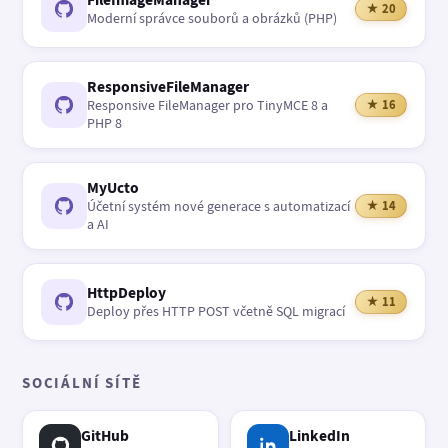
★ 20
Moderní správce souborů a obrázků (PHP)
ResponsiveFileManager
Responsive FileManager pro TinyMCE 8 a
★ 16
PHP 8
MyUcto
Účetní systém nové generace s automatizací
★ 14
a AI
HttpDeploy
★ 11
Deploy přes HTTP POST včetně SQL migrací
SOCIÁLNÍ SÍTĚ
GitHub
LinkedIn