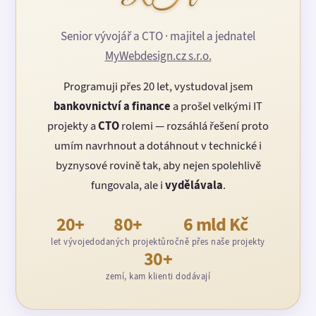
Senior vývojář a CTO · majitel a jednatel
MyWebdesign.cz s.r.o.
Programuji přes 20 let, vystudoval jsem
bankovnictví a finance
a prošel velkými IT
projekty a
CTO
rolemi — rozsáhlá řešení proto
umím navrhnout a dotáhnout v technické i
byznysové rovině tak, aby nejen spolehlivě
fungovala, ale i
vydělávala
.
20+
80+
6 mld Kč
let vývoje
dodaných projektů
ročně přes naše projekty
30+
zemí, kam klienti dodávají