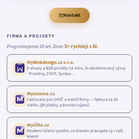
Kontakt
FIRMA A PROJEKTY
Programujeme 20 let. Dnes
3× rychleji s AI.
MyWebdesign.cz s.r.o.
E-shopy a B2B portály na míru, AI-akcelerovaný vývoj
· Prazdroj, ZOOT, Syntex…
MyInvoice.cz
Fakturace pro OSVČ a menší firmy — faktura za 30
vteřin, QR platby, párování výpisů
MyÚčto.cz
Moderní účetní systém, ve kterém pracujete vy i vaši
klienti