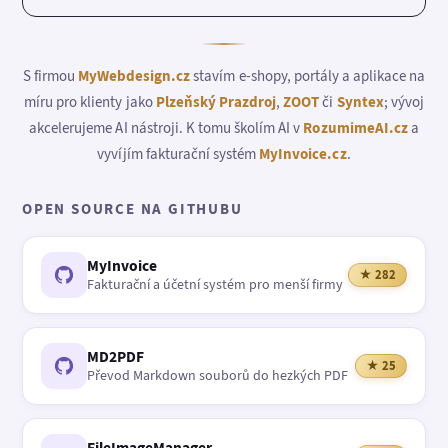
S firmou
MyWebdesign.cz
stavím e-shopy, portály a aplikace na
míru pro klienty jako
Plzeňský Prazdroj
,
ZOOT
či
Syntex
; vývoj
akcelerujeme AI nástroji. K tomu školím AI v
RozumimeAI.cz
a
vyvíjím fakturační systém
MyInvoice.cz
.
OPEN SOURCE NA GITHUBU
MyInvoice
★ 282
Fakturační a účetní systém pro menší firmy
MD2PDF
★ 25
Převod Markdown souborů do hezkých PDF
FileImageManager