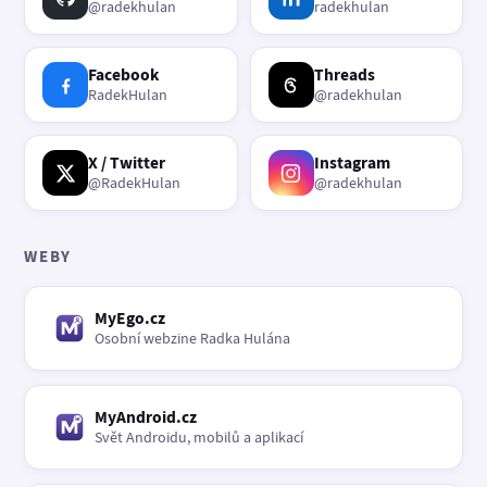
@radekhulan
radekhulan
Facebook
Threads
RadekHulan
@radekhulan
X / Twitter
Instagram
@RadekHulan
@radekhulan
WEBY
MyEgo.cz
Osobní webzine Radka Hulána
MyAndroid.cz
Svět Androidu, mobilů a aplikací