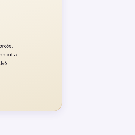
prošel
rhnout a
livě
í