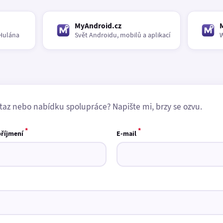
MyAndroid.cz
Hulána
Svět Androidu, mobilů a aplikací
W
taz nebo nabídku spolupráce? Napište mi, brzy se ozvu.
*
*
příjmení
E-mail