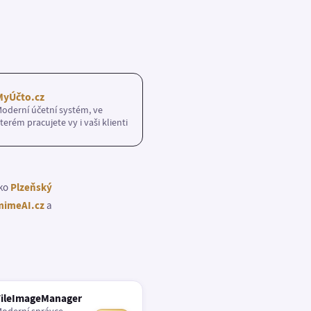
MyÚčto.cz
oderní účetní systém, ve
terém pracujete vy i vaši klienti
ako
Plzeňský
imeAI.cz
a
FileImageManager