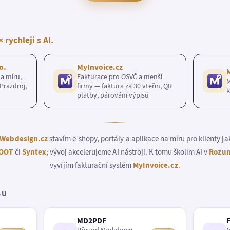
× rychleji s AI.
o.
MyInvoice.cz
a míru,
Fakturace pro OSVČ a menší
M
Prazdroj,
firmy — faktura za 30 vteřin, QR
k
platby, párování výpisů
Webdesign.cz
stavím e-shopy, portály a aplikace na míru pro klienty j
OOT
či
Syntex
; vývoj akcelerujeme AI nástroji. K tomu školím AI v
Rozum
vyvíjím fakturační systém
MyInvoice.cz
.
BU
MD2PDF