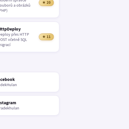
oderní správce
★ 20
ouborů a obrázků
PHP)
HttpDeploy
eploy přes HTTP
★ 11
OST včetně SQL
igrací
acebook
adekHulan
nstagram
radekhulan