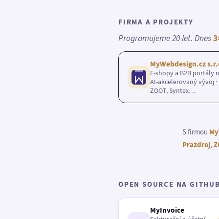
FIRMA A PROJEKTY
Programujeme 20 let. Dnes
3
MyWebdesign.cz s.r.
E-shopy a B2B portály n
AI-akcelerovaný vývoj · 
ZOOT, Syntex…
S firmou
My
Prazdroj
,
Z
OPEN SOURCE NA GITHU
MyInvoice