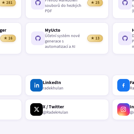
Převod Markdown
M
★ 281
★ 25
souborů do hezkých
s
PDF
(
ger
MyUcto
Účetní systém nové
D
★ 16
★ 13
generace s
P
automatizací a AI
m
LinkedIn
F
radekhulan
R
X / Twitter
I
@RadekHulan
@