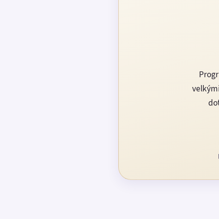
Progr
velkými
dot