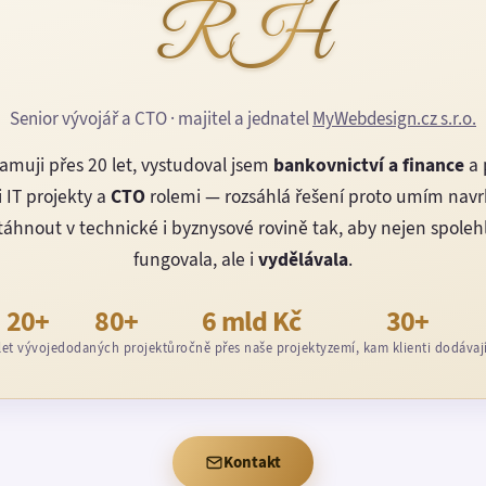
RH
Senior vývojář a CTO · majitel a jednatel
MyWebdesign.cz s.r.o.
amuji přes 20 let, vystudoval jsem
bankovnictví a finance
a 
 IT projekty a
CTO
rolemi — rozsáhlá řešení proto umím nav
áhnout v technické i byznysové rovině tak, aby nejen spoleh
fungovala, ale i
vydělávala
.
20+
80+
6 mld Kč
30+
let vývoje
dodaných projektů
ročně přes naše projekty
zemí, kam klienti dodávaj
Kontakt