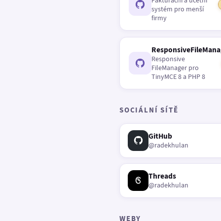
Fakturační a účetní
systém pro menší
firmy
ResponsiveFileMana
Responsive
FileManager pro
TinyMCE 8 a PHP 8
SOCIÁLNÍ SÍTĚ
GitHub
@radekhulan
Threads
@radekhulan
WEBY