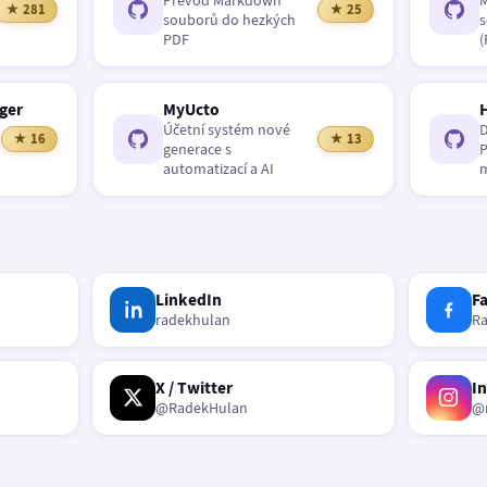
Převod Markdown
M
★ 281
★ 25
souborů do hezkých
s
PDF
(
ger
MyUcto
Účetní systém nové
D
★ 16
★ 13
generace s
P
automatizací a AI
m
LinkedIn
F
radekhulan
R
X / Twitter
I
@RadekHulan
@