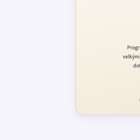
Progr
velkými
dot