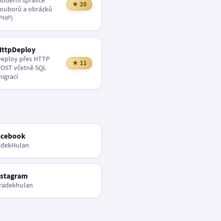
oderní správce
★ 20
ouborů a obrázků
PHP)
HttpDeploy
eploy přes HTTP
★ 11
OST včetně SQL
igrací
acebook
adekHulan
nstagram
radekhulan