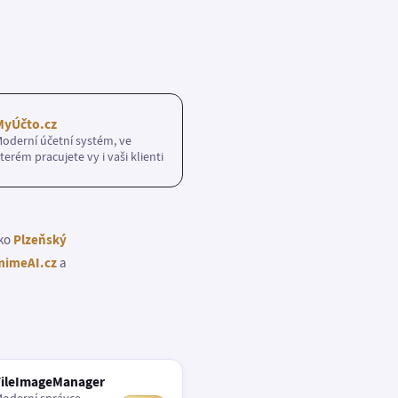
MyÚčto.cz
oderní účetní systém, ve
terém pracujete vy i vaši klienti
ako
Plzeňský
imeAI.cz
a
FileImageManager