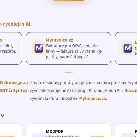
× rychleji s AI.
o.
MyInvoice.cz
a míru,
Fakturace pro OSVČ a menší
M
Prazdroj,
firmy — faktura za 30 vteřin, QR
k
platby, párování výpisů
Webdesign.cz
stavím e-shopy, portály a aplikace na míru pro klienty j
OOT
či
Syntex
; vývoj akcelerujeme AI nástroji. K tomu školím AI v
Rozum
vyvíjím fakturační systém
MyInvoice.cz
.
BU
MD2PDF