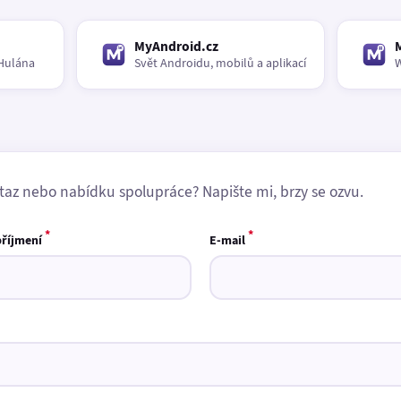
MyAndroid.cz
Hulána
Svět Androidu, mobilů a aplikací
W
taz nebo nabídku spolupráce? Napište mi, brzy se ozvu.
*
*
příjmení
E-mail