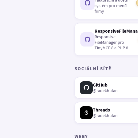
Fakturační a účetní
systém pro menší
firmy
ResponsiveFileMana
Responsive
FileManager pro
TinyMCE 8 a PHP 8
SOCIÁLNÍ SÍTĚ
GitHub
@radekhulan
Threads
@radekhulan
WEBY