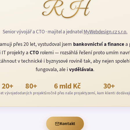
RH
Senior vývojář a CTO · majitel a jednatel
MyWebdesign.cz s.r.o.
amuji přes 20 let, vystudoval jsem
bankovnictví a finance
a 
 IT projekty a
CTO
rolemi — rozsáhlá řešení proto umím nav
áhnout v technické i byznysové rovině tak, aby nejen spoleh
fungovala, ale i
vydělávala
.
20+
80+
6 mld Kč
30+
let vývoje
dodaných projektů
ročně přes naše projekty
zemí, kam klienti dodávaj
Kontakt