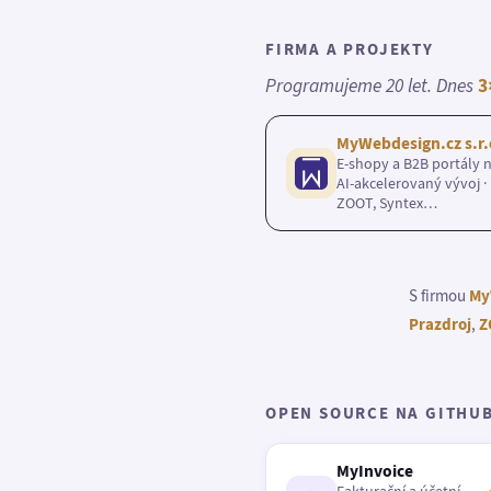
FIRMA A PROJEKTY
Programujeme 20 let. Dnes
3
MyWebdesign.cz s.r.
E-shopy a B2B portály n
AI-akcelerovaný vývoj · 
ZOOT, Syntex…
S firmou
My
Prazdroj
,
Z
OPEN SOURCE NA GITHU
MyInvoice