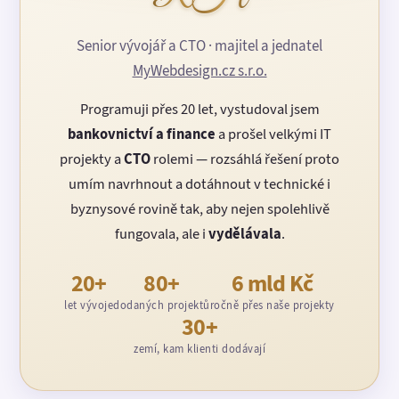
Senior vývojář a CTO · majitel a jednatel
MyWebdesign.cz s.r.o.
Programuji přes 20 let, vystudoval jsem
bankovnictví a finance
a prošel velkými IT
projekty a
CTO
rolemi — rozsáhlá řešení proto
umím navrhnout a dotáhnout v technické i
byznysové rovině tak, aby nejen spolehlivě
fungovala, ale i
vydělávala
.
20+
80+
6 mld Kč
let vývoje
dodaných projektů
ročně přes naše projekty
30+
zemí, kam klienti dodávají