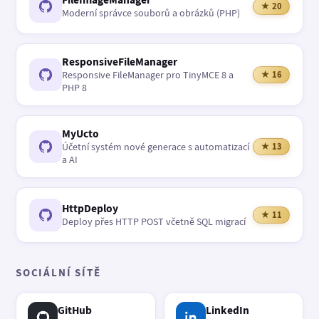
★ 20
Moderní správce souborů a obrázků (PHP)
ResponsiveFileManager
Responsive FileManager pro TinyMCE 8 a
★ 16
PHP 8
MyUcto
Účetní systém nové generace s automatizací
★ 13
a AI
HttpDeploy
★ 11
Deploy přes HTTP POST včetně SQL migrací
SOCIÁLNÍ SÍTĚ
GitHub
LinkedIn