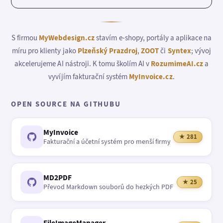
S firmou
MyWebdesign.cz
stavím e-shopy, portály a aplikace na
míru pro klienty jako
Plzeňský Prazdroj
,
ZOOT
či
Syntex
; vývoj
akcelerujeme AI nástroji. K tomu školím AI v
RozumimeAI.cz
a
vyvíjím fakturační systém
MyInvoice.cz
.
OPEN SOURCE NA GITHUBU
MyInvoice
★ 281
Fakturační a účetní systém pro menší firmy
MD2PDF
★ 25
Převod Markdown souborů do hezkých PDF
FileImageManager