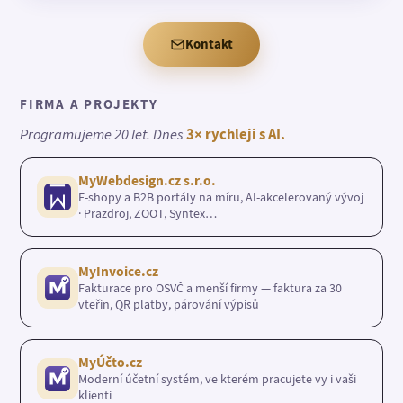
Kontakt
FIRMA A PROJEKTY
Programujeme 20 let. Dnes
3× rychleji s AI.
MyWebdesign.cz s.r.o.
E-shopy a B2B portály na míru, AI-akcelerovaný vývoj
· Prazdroj, ZOOT, Syntex…
MyInvoice.cz
Fakturace pro OSVČ a menší firmy — faktura za 30
vteřin, QR platby, párování výpisů
MyÚčto.cz
Moderní účetní systém, ve kterém pracujete vy i vaši
klienti