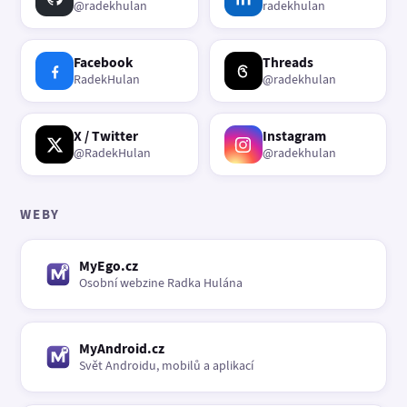
@radekhulan
radekhulan
Facebook
Threads
RadekHulan
@radekhulan
X / Twitter
Instagram
@RadekHulan
@radekhulan
WEBY
MyEgo.cz
Osobní webzine Radka Hulána
MyAndroid.cz
Svět Androidu, mobilů a aplikací