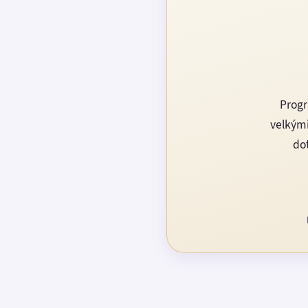
Progr
velkými
dot