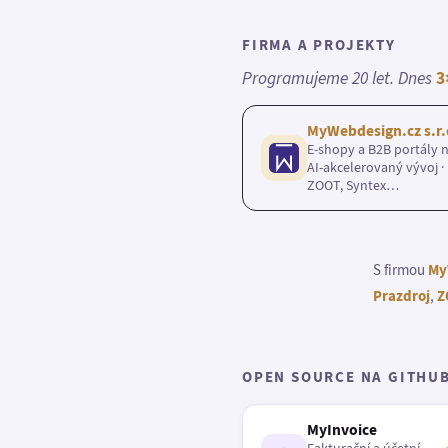
FIRMA A PROJEKTY
Programujeme 20 let. Dnes
3
MyWebdesign.cz s.r.
E-shopy a B2B portály n
AI-akcelerovaný vývoj · 
ZOOT, Syntex…
S firmou
My
Prazdroj
,
Z
OPEN SOURCE NA GITHU
MyInvoice