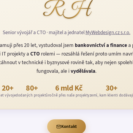
RH
Senior vývojář a CTO · majitel a jednatel
MyWebdesign.cz s.r.o.
amuji přes 20 let, vystudoval jsem
bankovnictví a finance
a 
 IT projekty a
CTO
rolemi — rozsáhlá řešení proto umím nav
áhnout v technické i byznysové rovině tak, aby nejen spoleh
fungovala, ale i
vydělávala
.
20+
80+
6 mld Kč
30+
let vývoje
dodaných projektů
ročně přes naše projekty
zemí, kam klienti dodávaj
Kontakt