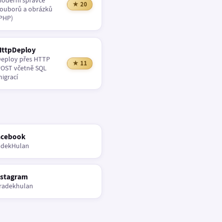
oderní správce
★ 20
ouborů a obrázků
PHP)
HttpDeploy
eploy přes HTTP
★ 11
OST včetně SQL
igrací
acebook
adekHulan
nstagram
radekhulan