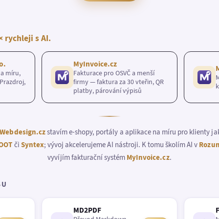
× rychleji s AI.
o.
MyInvoice.cz
a míru,
Fakturace pro OSVČ a menší
M
Prazdroj,
firmy — faktura za 30 vteřin, QR
k
platby, párování výpisů
Webdesign.cz
stavím e-shopy, portály a aplikace na míru pro klienty j
OOT
či
Syntex
; vývoj akcelerujeme AI nástroji. K tomu školím AI v
Rozum
vyvíjím fakturační systém
MyInvoice.cz
.
BU
MD2PDF