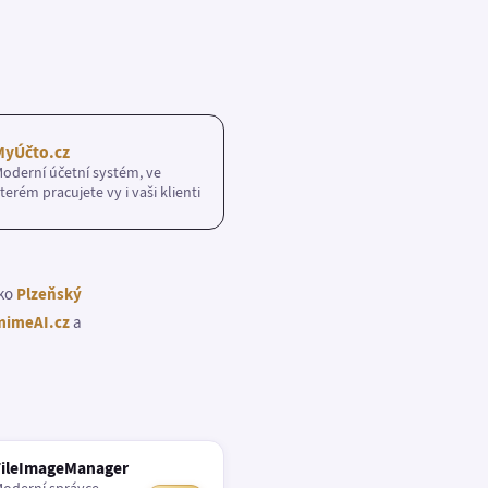
MyÚčto.cz
oderní účetní systém, ve
terém pracujete vy i vaši klienti
ako
Plzeňský
imeAI.cz
a
FileImageManager