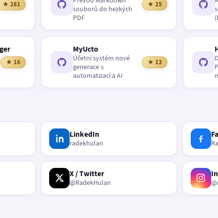
Převod Markdown
M
★ 281
★ 25
souborů do hezkých
s
PDF
(
ger
MyUcto
Účetní systém nové
D
★ 16
★ 13
generace s
P
automatizací a AI
m
LinkedIn
F
radekhulan
R
X / Twitter
I
@RadekHulan
@