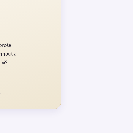
prošel
rhnout a
livě
í