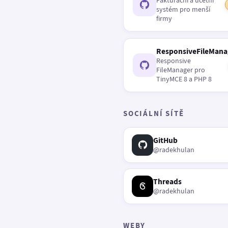
Fakturační a účetní
systém pro menší
firmy
ResponsiveFileMana
Responsive
FileManager pro
TinyMCE 8 a PHP 8
SOCIÁLNÍ SÍTĚ
GitHub
@radekhulan
Threads
@radekhulan
WEBY