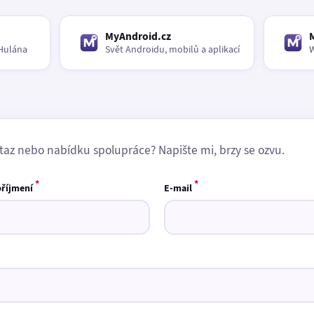
MyAndroid.cz
Hulána
Svět Androidu, mobilů a aplikací
W
taz nebo nabídku spolupráce? Napište mi, brzy se ozvu.
*
*
příjmení
E-mail