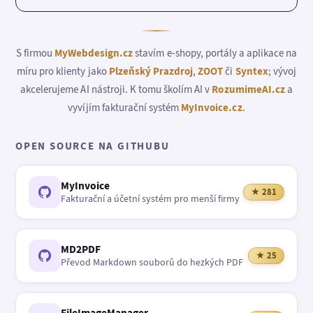
S firmou
MyWebdesign.cz
stavím e-shopy, portály a aplikace na
míru pro klienty jako
Plzeňský Prazdroj
,
ZOOT
či
Syntex
; vývoj
akcelerujeme AI nástroji. K tomu školím AI v
RozumimeAI.cz
a
vyvíjím fakturační systém
MyInvoice.cz
.
OPEN SOURCE NA GITHUBU
MyInvoice
★ 281
Fakturační a účetní systém pro menší firmy
MD2PDF
★ 25
Převod Markdown souborů do hezkých PDF
FileImageManager