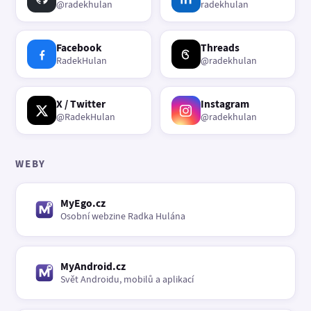
@radekhulan
radekhulan
Facebook
Threads
RadekHulan
@radekhulan
X / Twitter
Instagram
@RadekHulan
@radekhulan
WEBY
MyEgo.cz
Osobní webzine Radka Hulána
MyAndroid.cz
Svět Androidu, mobilů a aplikací