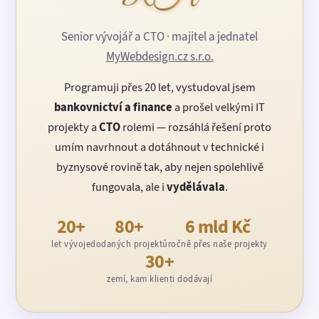
Senior vývojář a CTO · majitel a jednatel
MyWebdesign.cz s.r.o.
Programuji přes 20 let, vystudoval jsem
bankovnictví a finance
a prošel velkými IT
projekty a
CTO
rolemi — rozsáhlá řešení proto
umím navrhnout a dotáhnout v technické i
byznysové rovině tak, aby nejen spolehlivě
fungovala, ale i
vydělávala
.
20+
80+
6 mld Kč
let vývoje
dodaných projektů
ročně přes naše projekty
30+
zemí, kam klienti dodávají