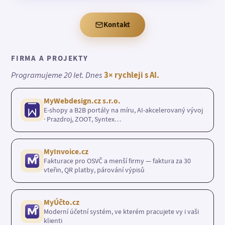
Kontakt
FIRMA A PROJEKTY
Programujeme 20 let. Dnes
3× rychleji s AI.
MyWebdesign.cz s.r.o.
E-shopy a B2B portály na míru, AI-akcelerovaný vývoj
· Prazdroj, ZOOT, Syntex…
MyInvoice.cz
Fakturace pro OSVČ a menší firmy — faktura za 30
vteřin, QR platby, párování výpisů
MyÚčto.cz
Moderní účetní systém, ve kterém pracujete vy i vaši
klienti