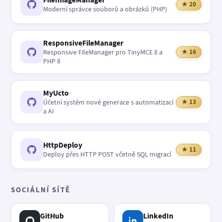
★ 20
Moderní správce souborů a obrázků (PHP)
ResponsiveFileManager
Responsive FileManager pro TinyMCE 8 a
★ 16
PHP 8
MyUcto
Účetní systém nové generace s automatizací
★ 13
a AI
HttpDeploy
★ 11
Deploy přes HTTP POST včetně SQL migrací
SOCIÁLNÍ SÍTĚ
GitHub
LinkedIn