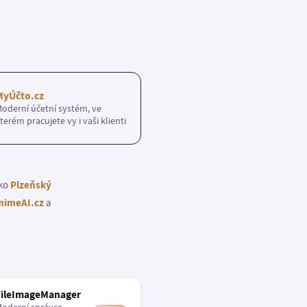
MyÚčto.cz
oderní účetní systém, ve
terém pracujete vy i vaši klienti
ako
Plzeňský
imeAI.cz
a
FileImageManager