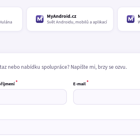
MyAndroid.cz
Hulána
Svět Androidu, mobilů a aplikací
W
taz nebo nabídku spolupráce? Napište mi, brzy se ozvu.
*
*
příjmení
E-mail