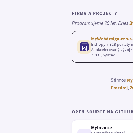
FIRMA A PROJEKTY
Programujeme 20 let. Dnes
3
MyWebdesign.cz s.r.
E-shopy a B2B portály n
AI-akcelerovaný vývoj · 
ZOOT, Syntex…
S firmou
My
Prazdroj
,
Z
OPEN SOURCE NA GITHU
MyInvoice