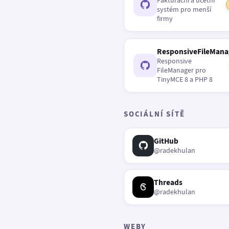
Fakturační a účetní
systém pro menší
firmy
ResponsiveFileMana
Responsive
FileManager pro
TinyMCE 8 a PHP 8
SOCIÁLNÍ SÍTĚ
GitHub
@radekhulan
Threads
@radekhulan
WEBY