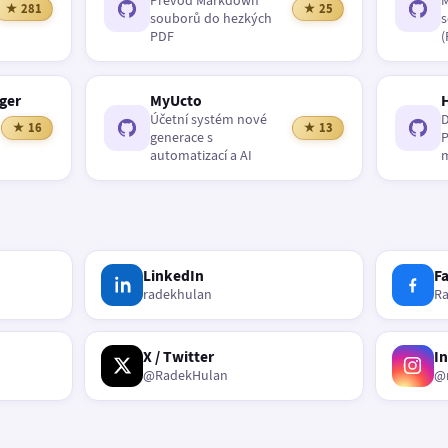
Převod Markdown
M
★ 281
★ 25
souborů do hezkých
s
PDF
(
ger
MyUcto
Účetní systém nové
D
★ 16
★ 13
generace s
P
automatizací a AI
m
LinkedIn
F
radekhulan
R
X / Twitter
I
@RadekHulan
@