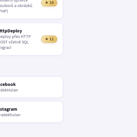
oderní správce
★ 20
ouborů a obrázků
PHP)
HttpDeploy
eploy přes HTTP
★ 11
OST včetně SQL
igrací
acebook
adekHulan
nstagram
radekhulan