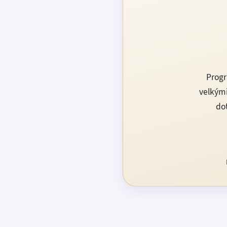
Progr
velkými
dot