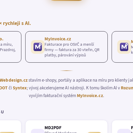
× rychleji s AI.
o.
MyInvoice.cz
a míru,
Fakturace pro OSVČ a menší
M
Prazdroj,
firmy — faktura za 30 vteřin, QR
k
platby, párování výpisů
Webdesign.cz
stavím e-shopy, portály a aplikace na míru pro klienty j
OOT
či
Syntex
; vývoj akcelerujeme AI nástroji. K tomu školím AI v
Rozum
vyvíjím fakturační systém
MyInvoice.cz
.
BU
MD2PDF