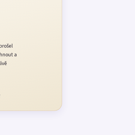
prošel
rhnout a
livě
í