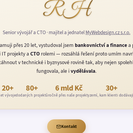
RH
Senior vývojář a CTO · majitel a jednatel
MyWebdesign.cz s.r.o.
amuji přes 20 let, vystudoval jsem
bankovnictví a finance
a 
 IT projekty a
CTO
rolemi — rozsáhlá řešení proto umím nav
áhnout v technické i byznysové rovině tak, aby nejen spoleh
fungovala, ale i
vydělávala
.
20+
80+
6 mld Kč
30+
let vývoje
dodaných projektů
ročně přes naše projekty
zemí, kam klienti dodávaj
Kontakt