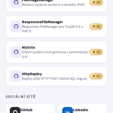
★ 20
Moderní správce souborů a obrázků (PHP)
ResponsiveFileManager
Responsive FileManager pro TinyMCE 8 a
★ 16
PHP 8
MyUcto
Účetní systém nové generace s automatizací
★ 15
a AI
HttpDeploy
★ 11
Deploy přes HTTP POST včetně SQL migrací
SOCIÁLNÍ SÍTĚ
GitHub
LinkedIn