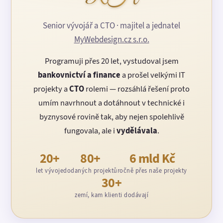
Senior vývojář a CTO · majitel a jednatel
MyWebdesign.cz s.r.o.
Programuji přes 20 let, vystudoval jsem
bankovnictví a finance
a prošel velkými IT
projekty a
CTO
rolemi — rozsáhlá řešení proto
umím navrhnout a dotáhnout v technické i
byznysové rovině tak, aby nejen spolehlivě
fungovala, ale i
vydělávala
.
20+
80+
6 mld Kč
let vývoje
dodaných projektů
ročně přes naše projekty
30+
zemí, kam klienti dodávají