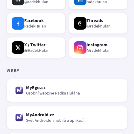
@radekhulan
radekhulan
Facebook
Threads
RadekHulan
@radekhulan
X / Twitter
Instagram
@RadekHulan
@radekhulan
WEBY
MyEgo.cz
Osobní webzine Radka Hulána
MyAndroid.cz
Svět Androidu, mobilů a aplikací