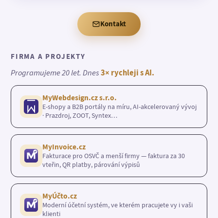
Kontakt
FIRMA A PROJEKTY
Programujeme 20 let. Dnes
3× rychleji s AI.
MyWebdesign.cz s.r.o.
E-shopy a B2B portály na míru, AI-akcelerovaný vývoj
· Prazdroj, ZOOT, Syntex…
MyInvoice.cz
Fakturace pro OSVČ a menší firmy — faktura za 30
vteřin, QR platby, párování výpisů
MyÚčto.cz
Moderní účetní systém, ve kterém pracujete vy i vaši
klienti