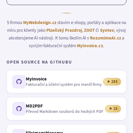
S firmou
MyWebdesign.cz
stavím e-shopy, portály a aplikace na
míru pro klienty jako
Plzeňský Prazdroj
,
ZOOT
či
Syntex
; vývoj
akcelerujeme AI nástroji. K tomu školím AI v
RozumimeAI.cz
a
vyvíjím fakturační systém
MyInvoice.cz
.
OPEN SOURCE NA GITHUBU
MyInvoice
★ 283
Fakturační a účetní systém pro menší firmy
MD2PDF
★ 25
Převod Markdown souborů do hezkých PDF
FileImageManager