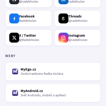
@radekhulan
radekhulan
Facebook
Threads
RadekHulan
@radekhulan
X / Twitter
Instagram
@RadekHulan
@radekhulan
WEBY
MyEgo.cz
Osobní webzine Radka Hulána
MyAndroid.cz
Svět Androidu, mobilů a aplikací