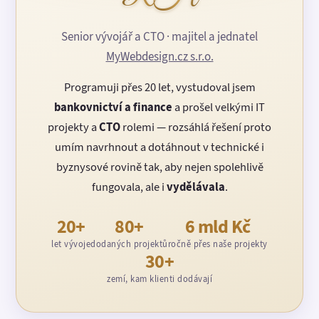
Senior vývojář a CTO · majitel a jednatel
MyWebdesign.cz s.r.o.
Programuji přes 20 let, vystudoval jsem
bankovnictví a finance
a prošel velkými IT
projekty a
CTO
rolemi — rozsáhlá řešení proto
umím navrhnout a dotáhnout v technické i
byznysové rovině tak, aby nejen spolehlivě
fungovala, ale i
vydělávala
.
20+
80+
6 mld Kč
let vývoje
dodaných projektů
ročně přes naše projekty
30+
zemí, kam klienti dodávají