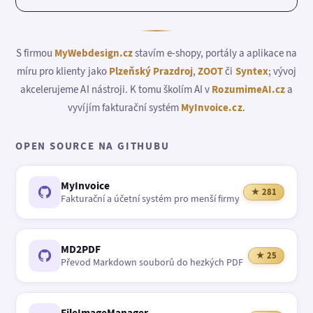
S firmou
MyWebdesign.cz
stavím e-shopy, portály a aplikace na
míru pro klienty jako
Plzeňský Prazdroj
,
ZOOT
či
Syntex
; vývoj
akcelerujeme AI nástroji. K tomu školím AI v
RozumimeAI.cz
a
vyvíjím fakturační systém
MyInvoice.cz
.
OPEN SOURCE NA GITHUBU
MyInvoice
★ 281
Fakturační a účetní systém pro menší firmy
MD2PDF
★ 25
Převod Markdown souborů do hezkých PDF
FileImageManager