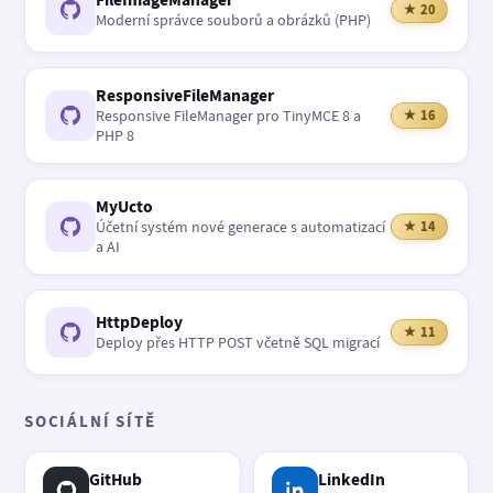
★ 20
Moderní správce souborů a obrázků (PHP)
ResponsiveFileManager
Responsive FileManager pro TinyMCE 8 a
★ 16
PHP 8
MyUcto
Účetní systém nové generace s automatizací
★ 14
a AI
HttpDeploy
★ 11
Deploy přes HTTP POST včetně SQL migrací
SOCIÁLNÍ SÍTĚ
GitHub
LinkedIn