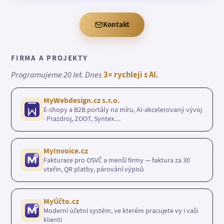
Kontakt
FIRMA A PROJEKTY
Programujeme 20 let. Dnes
3× rychleji s AI.
MyWebdesign.cz s.r.o.
E-shopy a B2B portály na míru, AI-akcelerovaný vývoj
· Prazdroj, ZOOT, Syntex…
MyInvoice.cz
Fakturace pro OSVČ a menší firmy — faktura za 30
vteřin, QR platby, párování výpisů
MyÚčto.cz
Moderní účetní systém, ve kterém pracujete vy i vaši
klienti