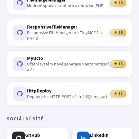
★ 20
Moderní správce souborů a obrázků (PHP)
ResponsiveFileManager
Responsive FileManager pro TinyMCE 8 a
★ 16
PHP 8
MyUcto
Účetní systém nové generace s automatizací
★ 13
a AI
HttpDeploy
★ 11
Deploy přes HTTP POST včetně SQL migrací
SOCIÁLNÍ SÍTĚ
GitHub
LinkedIn