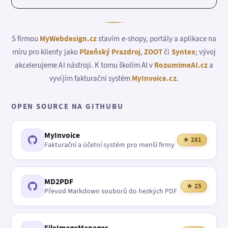
S firmou
MyWebdesign.cz
stavím e-shopy, portály a aplikace na
míru pro klienty jako
Plzeňský Prazdroj
,
ZOOT
či
Syntex
; vývoj
akcelerujeme AI nástroji. K tomu školím AI v
RozumimeAI.cz
a
vyvíjím fakturační systém
MyInvoice.cz
.
OPEN SOURCE NA GITHUBU
MyInvoice
★ 281
Fakturační a účetní systém pro menší firmy
MD2PDF
★ 25
Převod Markdown souborů do hezkých PDF
FileImageManager