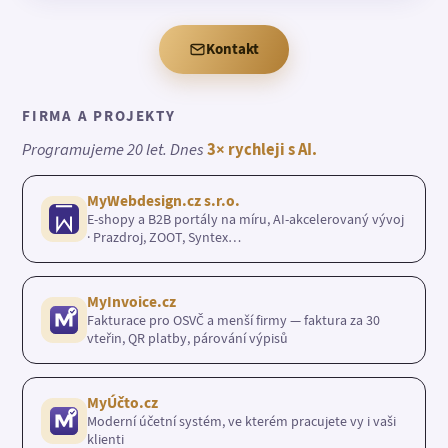
Kontakt
FIRMA A PROJEKTY
Programujeme 20 let. Dnes
3× rychleji s AI.
MyWebdesign.cz s.r.o.
E-shopy a B2B portály na míru, AI-akcelerovaný vývoj
· Prazdroj, ZOOT, Syntex…
MyInvoice.cz
Fakturace pro OSVČ a menší firmy — faktura za 30
vteřin, QR platby, párování výpisů
MyÚčto.cz
Moderní účetní systém, ve kterém pracujete vy i vaši
klienti