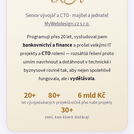
Senior vývojář a CTO · majitel a jednatel
MyWebdesign.cz s.r.o.
Programuji přes 20 let, vystudoval jsem
bankovnictví a finance
a prošel velkými IT
projekty a
CTO
rolemi — rozsáhlá řešení proto
umím navrhnout a dotáhnout v technické i
byznysové rovině tak, aby nejen spolehlivě
fungovala, ale i
vydělávala
.
20+
80+
6 mld Kč
let vývoje
dodaných projektů
ročně přes naše projekty
30+
zemí, kam klienti dodávají