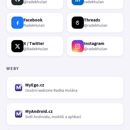
@radekhulan
radekhulan
Facebook
Threads
RadekHulan
@radekhulan
X / Twitter
Instagram
@RadekHulan
@radekhulan
WEBY
MyEgo.cz
Osobní webzine Radka Hulána
MyAndroid.cz
Svět Androidu, mobilů a aplikací