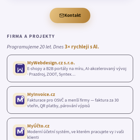
Kontakt
FIRMA A PROJEKTY
Programujeme 20 let. Dnes
3× rychleji s AI.
MyWebdesign.cz s.r.o.
E-shopy a B2B portály na míru, AI-akcelerovaný vývoj
· Prazdroj, ZOOT, Syntex…
MyInvoice.cz
Fakturace pro OSVČ a menší firmy — faktura za 30
vteřin, QR platby, párování výpisů
MyÚčto.cz
Moderní účetní systém, ve kterém pracujete vy i vaši
klienti