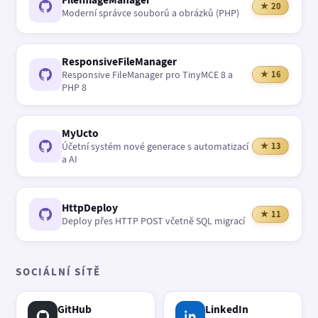
★ 20
Moderní správce souborů a obrázků (PHP)
ResponsiveFileManager
Responsive FileManager pro TinyMCE 8 a
★ 16
PHP 8
MyUcto
Účetní systém nové generace s automatizací
★ 13
a AI
HttpDeploy
★ 11
Deploy přes HTTP POST včetně SQL migrací
SOCIÁLNÍ SÍTĚ
GitHub
LinkedIn