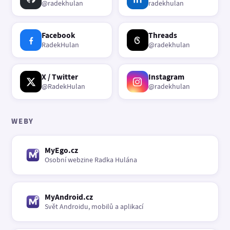
@radekhulan
radekhulan
Facebook
Threads
RadekHulan
@radekhulan
X / Twitter
Instagram
@RadekHulan
@radekhulan
WEBY
MyEgo.cz
Osobní webzine Radka Hulána
MyAndroid.cz
Svět Androidu, mobilů a aplikací