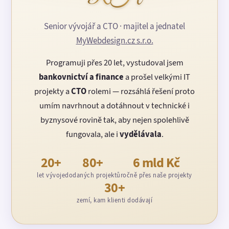
Senior vývojář a CTO · majitel a jednatel
MyWebdesign.cz s.r.o.
Programuji přes 20 let, vystudoval jsem
bankovnictví a finance
a prošel velkými IT
projekty a
CTO
rolemi — rozsáhlá řešení proto
umím navrhnout a dotáhnout v technické i
byznysové rovině tak, aby nejen spolehlivě
fungovala, ale i
vydělávala
.
20+
80+
6 mld Kč
let vývoje
dodaných projektů
ročně přes naše projekty
30+
zemí, kam klienti dodávají