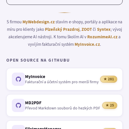
S firmou
MyWebdesign.cz
stavím e-shopy, portály a aplikace na
míru pro klienty jako
Plzeňský Prazdroj
,
ZOOT
či
Syntex
; vývoj
akcelerujeme AI nástroji. K tomu školím AI v
RozumimeAI.cz
a
vyvíjím fakturační systém
MyInvoice.cz
.
OPEN SOURCE NA GITHUBU
MyInvoice
★ 281
Fakturační a účetní systém pro menší firmy
MD2PDF
★ 25
Převod Markdown souborů do hezkých PDF
FileImageManager