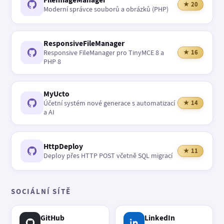
★ 20
Moderní správce souborů a obrázků (PHP)
ResponsiveFileManager
Responsive FileManager pro TinyMCE 8 a
★ 16
PHP 8
MyUcto
Účetní systém nové generace s automatizací
★ 14
a AI
HttpDeploy
★ 11
Deploy přes HTTP POST včetně SQL migrací
SOCIÁLNÍ SÍTĚ
GitHub
LinkedIn