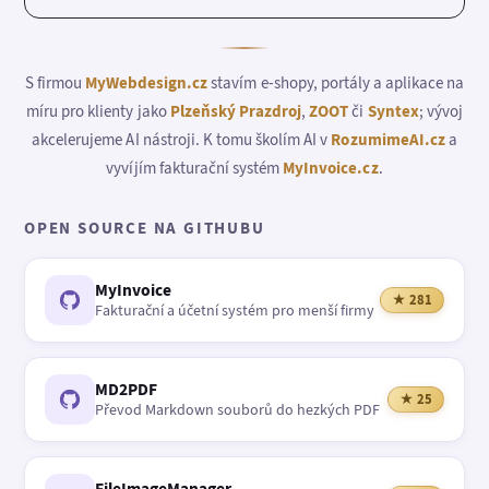
S firmou
MyWebdesign.cz
stavím e-shopy, portály a aplikace na
míru pro klienty jako
Plzeňský Prazdroj
,
ZOOT
či
Syntex
; vývoj
akcelerujeme AI nástroji. K tomu školím AI v
RozumimeAI.cz
a
vyvíjím fakturační systém
MyInvoice.cz
.
OPEN SOURCE NA GITHUBU
MyInvoice
★ 281
Fakturační a účetní systém pro menší firmy
MD2PDF
★ 25
Převod Markdown souborů do hezkých PDF
FileImageManager