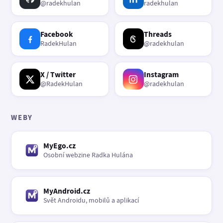
@radekhulan
radekhulan
Facebook
Threads
RadekHulan
@radekhulan
X / Twitter
Instagram
@RadekHulan
@radekhulan
WEBY
MyEgo.cz
Osobní webzine Radka Hulána
MyAndroid.cz
Svět Androidu, mobilů a aplikací