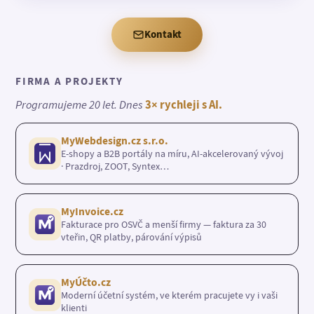
Kontakt
FIRMA A PROJEKTY
Programujeme 20 let. Dnes
3× rychleji s AI.
MyWebdesign.cz s.r.o.
E-shopy a B2B portály na míru, AI-akcelerovaný vývoj
· Prazdroj, ZOOT, Syntex…
MyInvoice.cz
Fakturace pro OSVČ a menší firmy — faktura za 30
vteřin, QR platby, párování výpisů
MyÚčto.cz
Moderní účetní systém, ve kterém pracujete vy i vaši
klienti