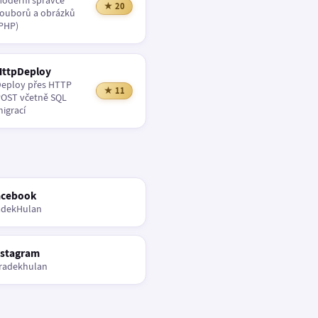
oderní správce
★ 20
ouborů a obrázků
PHP)
HttpDeploy
eploy přes HTTP
★ 11
OST včetně SQL
igrací
acebook
adekHulan
nstagram
radekhulan