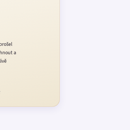
prošel
rhnout a
livě
í