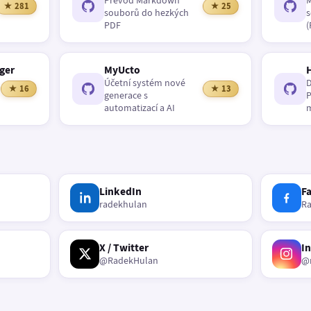
Převod Markdown
M
★ 281
★ 25
souborů do hezkých
s
PDF
(
ger
MyUcto
Účetní systém nové
D
★ 16
★ 13
generace s
P
automatizací a AI
m
LinkedIn
F
radekhulan
R
X / Twitter
I
@RadekHulan
@