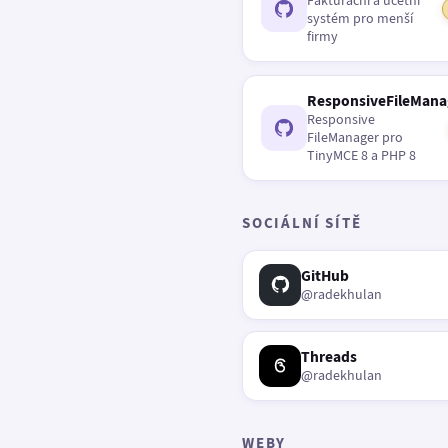
Fakturační a účetní
systém pro menší
firmy
ResponsiveFileMana
Responsive
FileManager pro
TinyMCE 8 a PHP 8
SOCIÁLNÍ SÍTĚ
GitHub
@radekhulan
Threads
@radekhulan
WEBY