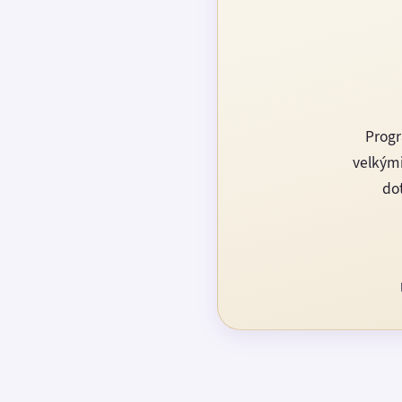
Progr
velkými
dot