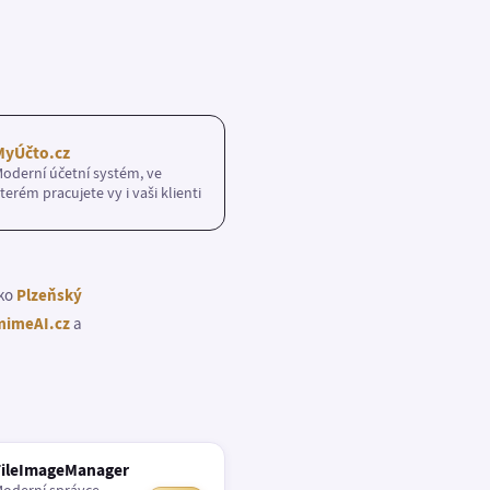
MyÚčto.cz
oderní účetní systém, ve
terém pracujete vy i vaši klienti
ako
Plzeňský
imeAI.cz
a
FileImageManager