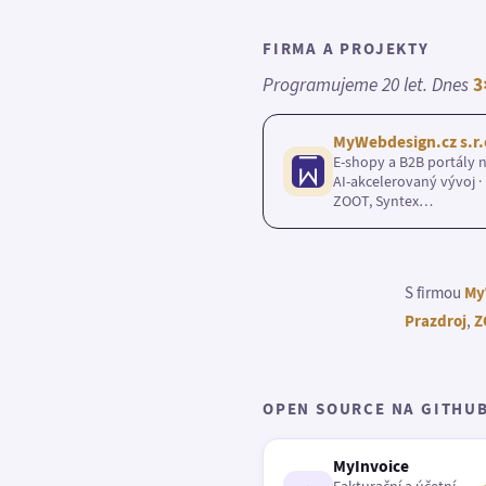
FIRMA A PROJEKTY
Programujeme 20 let. Dnes
3
MyWebdesign.cz s.r.
E-shopy a B2B portály n
AI-akcelerovaný vývoj · 
ZOOT, Syntex…
S firmou
My
Prazdroj
,
Z
OPEN SOURCE NA GITHU
MyInvoice