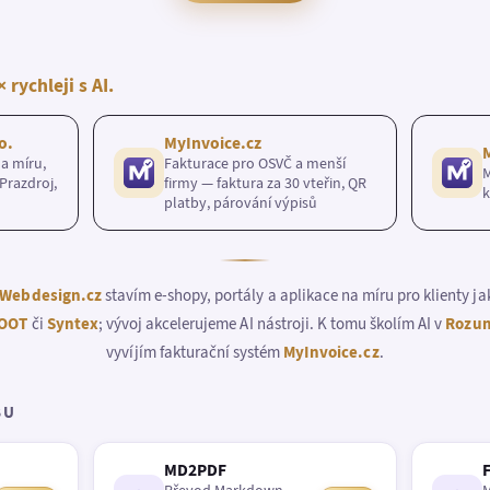
× rychleji s AI.
o.
MyInvoice.cz
a míru,
Fakturace pro OSVČ a menší
M
Prazdroj,
firmy — faktura za 30 vteřin, QR
k
platby, párování výpisů
Webdesign.cz
stavím e-shopy, portály a aplikace na míru pro klienty j
OOT
či
Syntex
; vývoj akcelerujeme AI nástroji. K tomu školím AI v
Rozum
vyvíjím fakturační systém
MyInvoice.cz
.
BU
MD2PDF