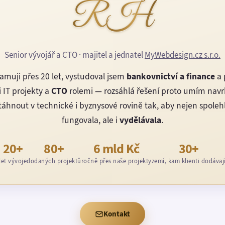
RH
Senior vývojář a CTO · majitel a jednatel
MyWebdesign.cz s.r.o.
amuji přes 20 let, vystudoval jsem
bankovnictví a finance
a 
 IT projekty a
CTO
rolemi — rozsáhlá řešení proto umím nav
áhnout v technické i byznysové rovině tak, aby nejen spoleh
fungovala, ale i
vydělávala
.
20+
80+
6 mld Kč
30+
let vývoje
dodaných projektů
ročně přes naše projekty
zemí, kam klienti dodávaj
Kontakt