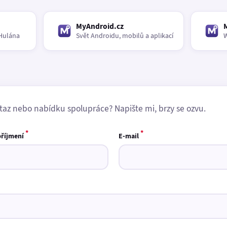
MyAndroid.cz
Hulána
Svět Androidu, mobilů a aplikací
W
taz nebo nabídku spolupráce? Napište mi, brzy se ozvu.
*
*
příjmení
E-mail