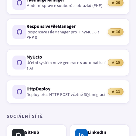
★ 20
Moderní správce souborů a obrázků (PHP)
ResponsiveFileManager
Responsive FileManager pro TinyMCE 8 a
★ 16
PHP 8
MyUcto
Účetní systém nové generace s automatizací
★ 15
a AI
HttpDeploy
★ 11
Deploy přes HTTP POST včetně SQL migrací
SOCIÁLNÍ SÍTĚ
GitHub
LinkedIn