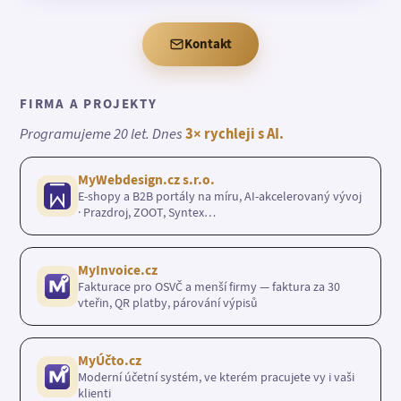
Kontakt
FIRMA A PROJEKTY
Programujeme 20 let. Dnes
3× rychleji s AI.
MyWebdesign.cz s.r.o.
E-shopy a B2B portály na míru, AI-akcelerovaný vývoj
· Prazdroj, ZOOT, Syntex…
MyInvoice.cz
Fakturace pro OSVČ a menší firmy — faktura za 30
vteřin, QR platby, párování výpisů
MyÚčto.cz
Moderní účetní systém, ve kterém pracujete vy i vaši
klienti