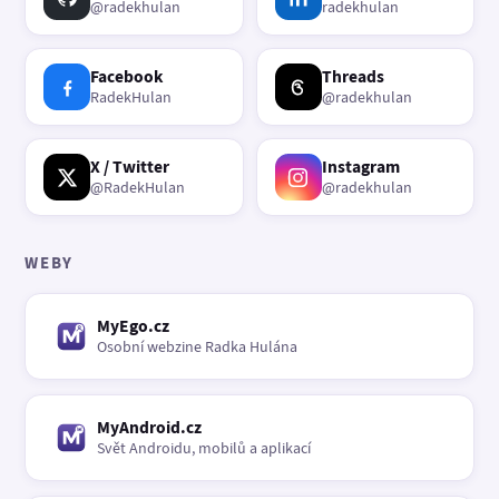
@radekhulan
radekhulan
Facebook
Threads
RadekHulan
@radekhulan
X / Twitter
Instagram
@RadekHulan
@radekhulan
WEBY
MyEgo.cz
Osobní webzine Radka Hulána
MyAndroid.cz
Svět Androidu, mobilů a aplikací