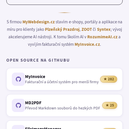
S firmou
MyWebdesign.cz
stavím e-shopy, portály a aplikace na
míru pro klienty jako
Plzeňský Prazdroj
,
ZOOT
či
Syntex
; vývoj
akcelerujeme AI nástroji. K tomu školím AI v
RozumimeAI.cz
a
vyvíjím fakturační systém
MyInvoice.cz
.
OPEN SOURCE NA GITHUBU
MyInvoice
★ 282
Fakturační a účetní systém pro menší firmy
MD2PDF
★ 25
Převod Markdown souborů do hezkých PDF
FileImageManager