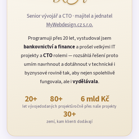
Senior vývojář a CTO · majitel a jednatel
MyWebdesign.cz s.r.o.
Programuji přes 20 let, vystudoval jsem
bankovnictví a finance
a prošel velkými IT
projekty a
CTO
rolemi — rozsáhlá řešení proto
umím navrhnout a dotáhnout v technické i
byznysové rovině tak, aby nejen spolehlivě
fungovala, ale i
vydělávala
.
20+
80+
6 mld Kč
let vývoje
dodaných projektů
ročně přes naše projekty
30+
zemí, kam klienti dodávají