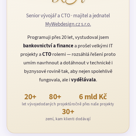
Senior vývojář a CTO · majitel a jednatel
MyWebdesign.cz s.r.o.
Programuji přes 20 let, vystudoval jsem
bankovnictví a finance
a prošel velkými IT
projekty a
CTO
rolemi — rozsáhlá řešení proto
umím navrhnout a dotáhnout v technické i
byznysové rovině tak, aby nejen spolehlivě
fungovala, ale i
vydělávala
.
20+
80+
6 mld Kč
let vývoje
dodaných projektů
ročně přes naše projekty
30+
zemí, kam klienti dodávají