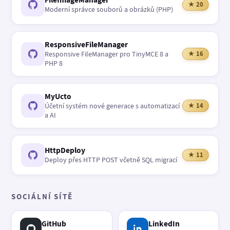
★ 20
Moderní správce souborů a obrázků (PHP)
ResponsiveFileManager
Responsive FileManager pro TinyMCE 8 a
★ 16
PHP 8
MyUcto
Účetní systém nové generace s automatizací
★ 14
a AI
HttpDeploy
★ 11
Deploy přes HTTP POST včetně SQL migrací
SOCIÁLNÍ SÍTĚ
GitHub
LinkedIn