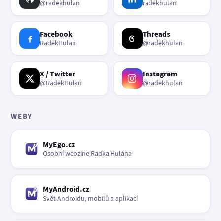
@radekhulan
radekhulan
Facebook
Threads
RadekHulan
@radekhulan
X / Twitter
Instagram
@RadekHulan
@radekhulan
WEBY
MyEgo.cz
Osobní webzine Radka Hulána
MyAndroid.cz
Svět Androidu, mobilů a aplikací