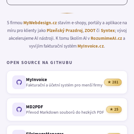
S firmou
MyWebdesign.cz
stavím e-shopy, portály a aplikace na
míru pro klienty jako
Plzeňský Prazdroj
,
ZOOT
či
Syntex
; vývoj
akcelerujeme AI nástroji. K tomu školím AI v
RozumimeAI.cz
a
vyvíjím fakturační systém
MyInvoice.cz
.
OPEN SOURCE NA GITHUBU
MyInvoice
★ 281
Fakturační a účetní systém pro menší firmy
MD2PDF
★ 25
Převod Markdown souborů do hezkých PDF
FileImageManager