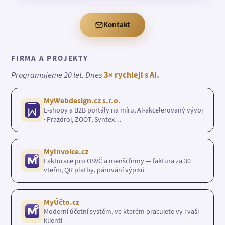
Kontakt
FIRMA A PROJEKTY
Programujeme 20 let. Dnes
3× rychleji s AI.
MyWebdesign.cz s.r.o.
E-shopy a B2B portály na míru, AI-akcelerovaný vývoj
· Prazdroj, ZOOT, Syntex…
MyInvoice.cz
Fakturace pro OSVČ a menší firmy — faktura za 30
vteřin, QR platby, párování výpisů
MyÚčto.cz
Moderní účetní systém, ve kterém pracujete vy i vaši
klienti