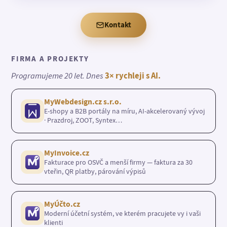
Kontakt
FIRMA A PROJEKTY
Programujeme 20 let. Dnes
3× rychleji s AI.
MyWebdesign.cz s.r.o.
E-shopy a B2B portály na míru, AI-akcelerovaný vývoj
· Prazdroj, ZOOT, Syntex…
MyInvoice.cz
Fakturace pro OSVČ a menší firmy — faktura za 30
vteřin, QR platby, párování výpisů
MyÚčto.cz
Moderní účetní systém, ve kterém pracujete vy i vaši
klienti