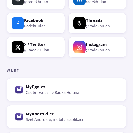
@radekhulan
radekhulan
Facebook
Threads
RadekHulan
@radekhulan
X / Twitter
Instagram
@RadekHulan
@radekhulan
WEBY
MyEgo.cz
Osobní webzine Radka Hulána
MyAndroid.cz
Svět Androidu, mobilů a aplikací