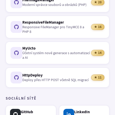
★ 20
Moderní správce souborů a obrázků (PHP)
ResponsiveFileManager
Responsive FileManager pro TinyMCE 8 a
★ 16
PHP 8
MyUcto
Účetní systém nové generace s automatizací
★ 14
a AI
HttpDeploy
★ 11
Deploy přes HTTP POST včetně SQL migrací
SOCIÁLNÍ SÍTĚ
GitHub
LinkedIn