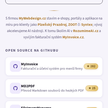
S firmou
MyWebdesign.cz
stavím e-shopy, portály a aplikace na
míru pro klienty jako
Plzeňský Prazdroj
,
ZOOT
či
Syntex
; vývoj
akcelerujeme AI nástroji. K tomu školím AI v
RozumimeAI.cz
a
vyvíjím fakturační systém
MyInvoice.cz
.
OPEN SOURCE NA GITHUBU
MyInvoice
★ 282
Fakturační a účetní systém pro menší firmy
MD2PDF
★ 25
Převod Markdown souborů do hezkých PDF
FileImageManager