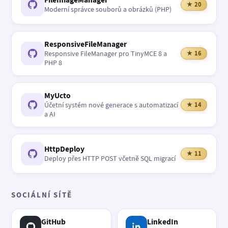
★ 20
Moderní správce souborů a obrázků (PHP)
ResponsiveFileManager
Responsive FileManager pro TinyMCE 8 a
★ 16
PHP 8
MyUcto
Účetní systém nové generace s automatizací
★ 14
a AI
HttpDeploy
★ 11
Deploy přes HTTP POST včetně SQL migrací
SOCIÁLNÍ SÍTĚ
GitHub
LinkedIn