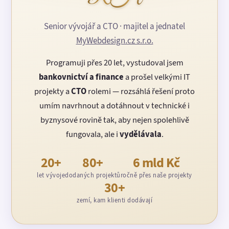
Senior vývojář a CTO · majitel a jednatel
MyWebdesign.cz s.r.o.
Programuji přes 20 let, vystudoval jsem
bankovnictví a finance
a prošel velkými IT
projekty a
CTO
rolemi — rozsáhlá řešení proto
umím navrhnout a dotáhnout v technické i
byznysové rovině tak, aby nejen spolehlivě
fungovala, ale i
vydělávala
.
20+
80+
6 mld Kč
let vývoje
dodaných projektů
ročně přes naše projekty
30+
zemí, kam klienti dodávají