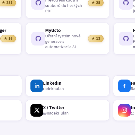
Převod Markdown
M
★ 281
★ 25
souborů do hezkých
s
PDF
(
ger
MyUcto
Účetní systém nové
D
★ 16
★ 13
generace s
P
automatizací a AI
m
LinkedIn
F
radekhulan
R
X / Twitter
I
@RadekHulan
@