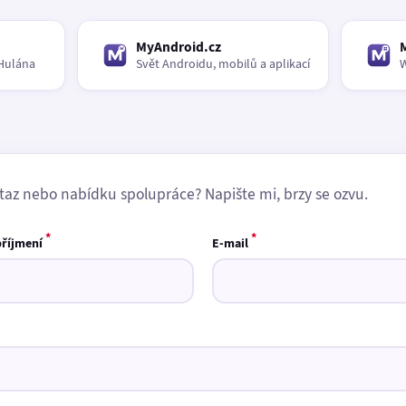
MyAndroid.cz
Hulána
Svět Androidu, mobilů a aplikací
W
taz nebo nabídku spolupráce? Napište mi, brzy se ozvu.
*
*
příjmení
E-mail