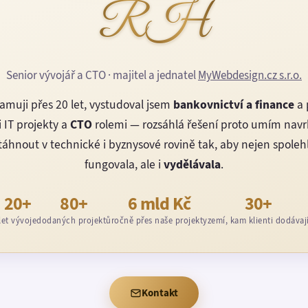
RH
Senior vývojář a CTO · majitel a jednatel
MyWebdesign.cz s.r.o.
amuji přes 20 let, vystudoval jsem
bankovnictví a finance
a 
 IT projekty a
CTO
rolemi — rozsáhlá řešení proto umím nav
áhnout v technické i byznysové rovině tak, aby nejen spoleh
fungovala, ale i
vydělávala
.
20+
80+
6 mld Kč
30+
let vývoje
dodaných projektů
ročně přes naše projekty
zemí, kam klienti dodávaj
Kontakt