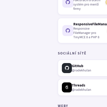
Fakturační a účetní
systém pro menší
firmy
ResponsiveFileMana
Responsive
FileManager pro
TinyMCE 8 a PHP 8
SOCIÁLNÍ SÍTĚ
GitHub
@radekhulan
Threads
@radekhulan
WEBY