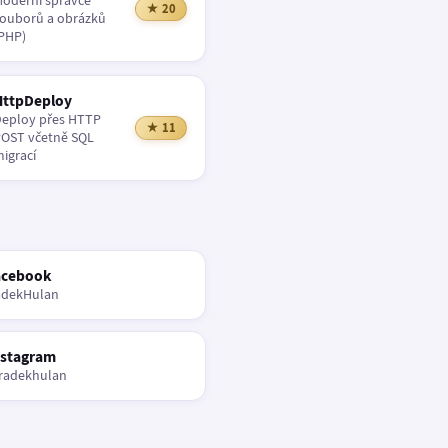
oderní správce
★ 20
ouborů a obrázků
PHP)
HttpDeploy
eploy přes HTTP
★ 11
OST včetně SQL
igrací
acebook
adekHulan
nstagram
radekhulan