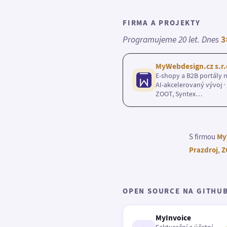
FIRMA A PROJEKTY
Programujeme 20 let. Dnes
3
MyWebdesign.cz s.r.
E-shopy a B2B portály n
AI-akcelerovaný vývoj · 
ZOOT, Syntex…
S firmou
My
Prazdroj
,
Z
OPEN SOURCE NA GITHU
MyInvoice