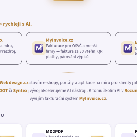
× rychleji s AI.
o.
MyInvoice.cz
a míru,
Fakturace pro OSVČ a menší
M
Prazdroj,
firmy — faktura za 30 vteřin, QR
k
platby, párování výpisů
Webdesign.cz
stavím e-shopy, portály a aplikace na míru pro klienty j
OOT
či
Syntex
; vývoj akcelerujeme AI nástroji. K tomu školím AI v
Rozum
vyvíjím fakturační systém
MyInvoice.cz
.
BU
MD2PDF