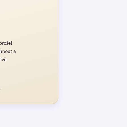
prošel
rhnout a
livě
í