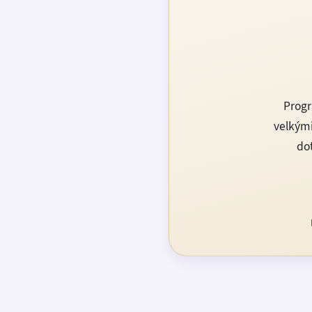
Progr
velkými
dot