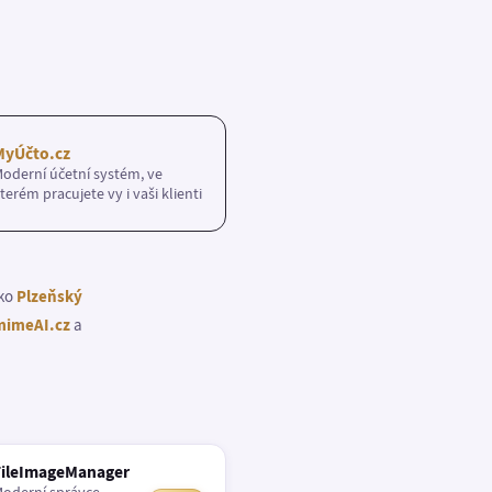
MyÚčto.cz
oderní účetní systém, ve
terém pracujete vy i vaši klienti
ako
Plzeňský
imeAI.cz
a
FileImageManager