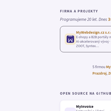
FIRMA A PROJEKTY
Programujeme 20 let. Dnes
3
MyWebdesign.cz s.r.
E-shopy a B2B portály n
AI-akcelerovaný vývoj · 
ZOOT, Syntex…
S firmou
My
Prazdroj
,
Z
OPEN SOURCE NA GITHU
MyInvoice