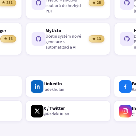
Převod Markdown
M
★ 281
★ 25
souborů do hezkých
s
PDF
(
ger
MyUcto
Účetní systém nové
D
★ 16
★ 13
generace s
P
automatizací a AI
m
LinkedIn
F
radekhulan
R
X / Twitter
I
@RadekHulan
@