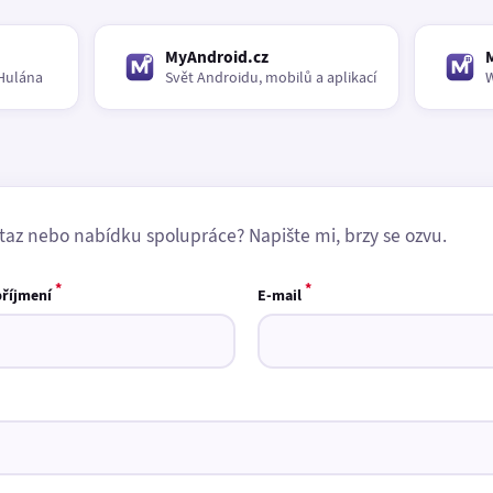
MyAndroid.cz
Hulána
Svět Androidu, mobilů a aplikací
W
taz nebo nabídku spolupráce? Napište mi, brzy se ozvu.
*
*
příjmení
E-mail