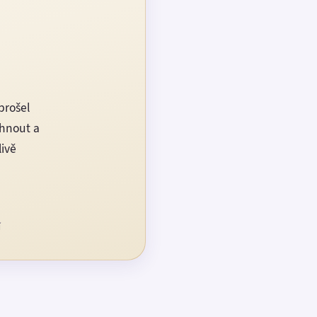
prošel
rhnout a
livě
í