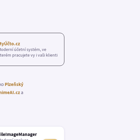
MyÚčto.cz
oderní účetní systém, ve
terém pracujete vy i vaši klienti
ako
Plzeňský
imeAI.cz
a
FileImageManager