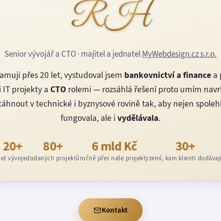
RH
Senior vývojář a CTO · majitel a jednatel
MyWebdesign.cz s.r.o.
amuji přes 20 let, vystudoval jsem
bankovnictví a finance
a 
 IT projekty a
CTO
rolemi — rozsáhlá řešení proto umím nav
áhnout v technické i byznysové rovině tak, aby nejen spoleh
fungovala, ale i
vydělávala
.
20+
80+
6 mld Kč
30+
let vývoje
dodaných projektů
ročně přes naše projekty
zemí, kam klienti dodávaj
Kontakt