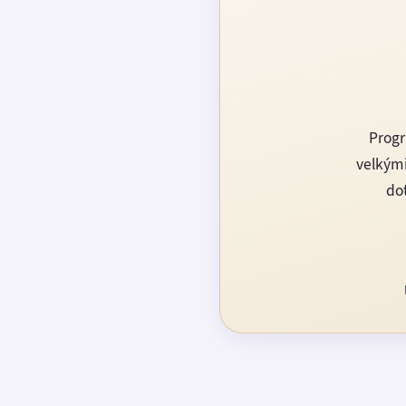
Progr
velkými
dot