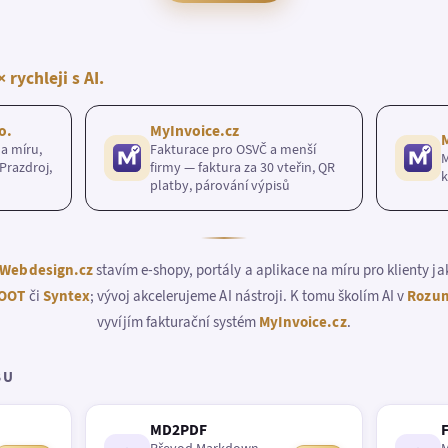
× rychleji s AI.
o.
MyInvoice.cz
a míru,
Fakturace pro OSVČ a menší
M
Prazdroj,
firmy — faktura za 30 vteřin, QR
k
platby, párování výpisů
Webdesign.cz
stavím e-shopy, portály a aplikace na míru pro klienty j
OOT
či
Syntex
; vývoj akcelerujeme AI nástroji. K tomu školím AI v
Rozum
vyvíjím fakturační systém
MyInvoice.cz
.
BU
MD2PDF