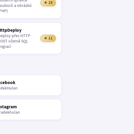
oderní správce
★ 20
ouborů a obrázků
PHP)
HttpDeploy
eploy přes HTTP
★ 11
OST včetně SQL
igrací
acebook
adekHulan
nstagram
radekhulan