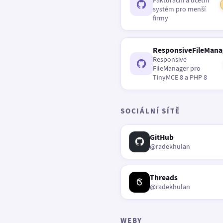
Fakturační a účetní
systém pro menší
firmy
ResponsiveFileMana
Responsive
FileManager pro
TinyMCE 8 a PHP 8
SOCIÁLNÍ SÍTĚ
GitHub
@radekhulan
Threads
@radekhulan
WEBY