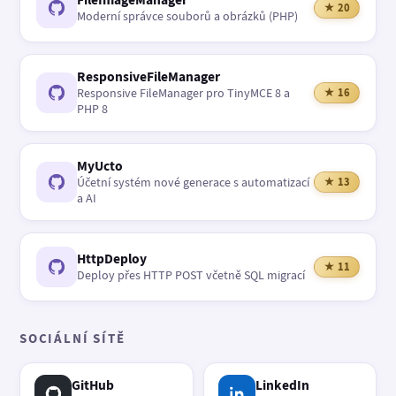
★ 20
Moderní správce souborů a obrázků (PHP)
ResponsiveFileManager
Responsive FileManager pro TinyMCE 8 a
★ 16
PHP 8
MyUcto
Účetní systém nové generace s automatizací
★ 13
a AI
HttpDeploy
★ 11
Deploy přes HTTP POST včetně SQL migrací
SOCIÁLNÍ SÍTĚ
GitHub
LinkedIn