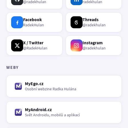
@radekhulan
radekhulan
Facebook
Threads
RadekHulan
@radekhulan
X / Twitter
Instagram
@RadekHulan
@radekhulan
WEBY
MyEgo.cz
Osobní webzine Radka Hulána
MyAndroid.cz
Svět Androidu, mobilů a aplikací