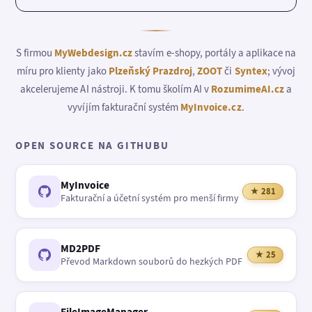
S firmou
MyWebdesign.cz
stavím e-shopy, portály a aplikace na
míru pro klienty jako
Plzeňský Prazdroj
,
ZOOT
či
Syntex
; vývoj
akcelerujeme AI nástroji. K tomu školím AI v
RozumimeAI.cz
a
vyvíjím fakturační systém
MyInvoice.cz
.
OPEN SOURCE NA GITHUBU
MyInvoice
★ 281
Fakturační a účetní systém pro menší firmy
MD2PDF
★ 25
Převod Markdown souborů do hezkých PDF
FileImageManager