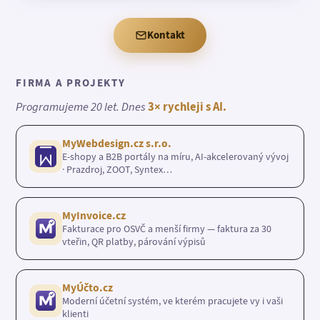
Kontakt
FIRMA A PROJEKTY
Programujeme 20 let. Dnes
3× rychleji s AI.
MyWebdesign.cz s.r.o.
E-shopy a B2B portály na míru, AI-akcelerovaný vývoj
· Prazdroj, ZOOT, Syntex…
MyInvoice.cz
Fakturace pro OSVČ a menší firmy — faktura za 30
vteřin, QR platby, párování výpisů
MyÚčto.cz
Moderní účetní systém, ve kterém pracujete vy i vaši
klienti