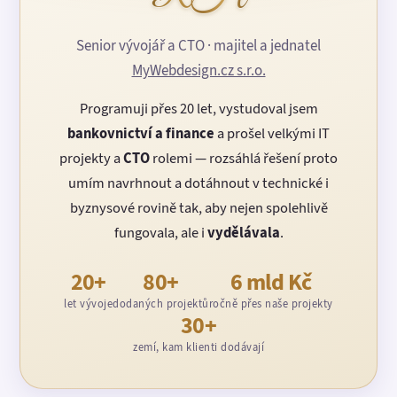
Senior vývojář a CTO · majitel a jednatel
MyWebdesign.cz s.r.o.
Programuji přes 20 let, vystudoval jsem
bankovnictví a finance
a prošel velkými IT
projekty a
CTO
rolemi — rozsáhlá řešení proto
umím navrhnout a dotáhnout v technické i
byznysové rovině tak, aby nejen spolehlivě
fungovala, ale i
vydělávala
.
20+
80+
6 mld Kč
let vývoje
dodaných projektů
ročně přes naše projekty
30+
zemí, kam klienti dodávají