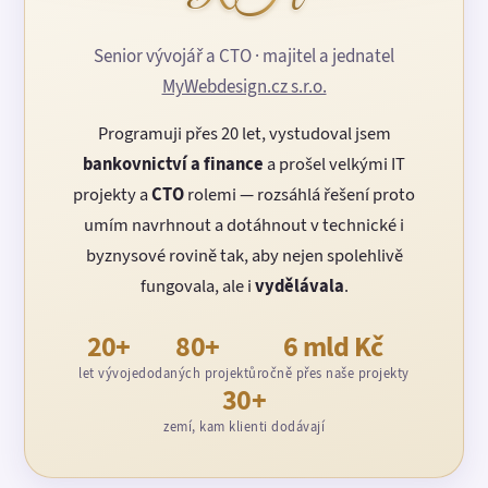
Senior vývojář a CTO · majitel a jednatel
MyWebdesign.cz s.r.o.
Programuji přes 20 let, vystudoval jsem
bankovnictví a finance
a prošel velkými IT
projekty a
CTO
rolemi — rozsáhlá řešení proto
umím navrhnout a dotáhnout v technické i
byznysové rovině tak, aby nejen spolehlivě
fungovala, ale i
vydělávala
.
20+
80+
6 mld Kč
let vývoje
dodaných projektů
ročně přes naše projekty
30+
zemí, kam klienti dodávají