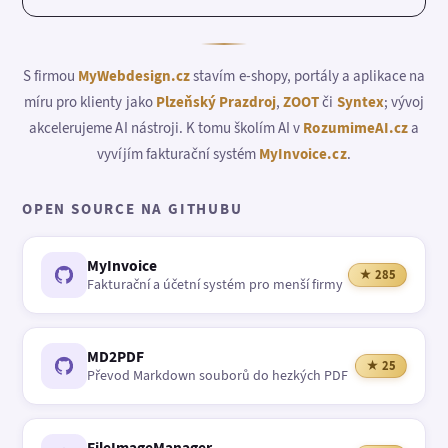
S firmou
MyWebdesign.cz
stavím e-shopy, portály a aplikace na
míru pro klienty jako
Plzeňský Prazdroj
,
ZOOT
či
Syntex
; vývoj
akcelerujeme AI nástroji. K tomu školím AI v
RozumimeAI.cz
a
vyvíjím fakturační systém
MyInvoice.cz
.
OPEN SOURCE NA GITHUBU
MyInvoice
★ 285
Fakturační a účetní systém pro menší firmy
MD2PDF
★ 25
Převod Markdown souborů do hezkých PDF
FileImageManager