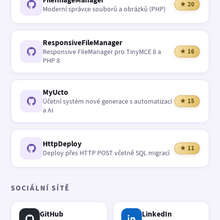
★ 20
Moderní správce souborů a obrázků (PHP)
ResponsiveFileManager
Responsive FileManager pro TinyMCE 8 a
★ 16
PHP 8
MyUcto
Účetní systém nové generace s automatizací
★ 15
a AI
HttpDeploy
★ 11
Deploy přes HTTP POST včetně SQL migrací
SOCIÁLNÍ SÍTĚ
GitHub
LinkedIn