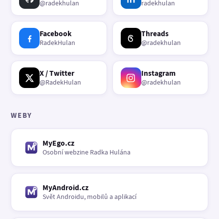
@radekhulan
radekhulan
Facebook
Threads
RadekHulan
@radekhulan
X / Twitter
Instagram
@RadekHulan
@radekhulan
WEBY
MyEgo.cz
Osobní webzine Radka Hulána
MyAndroid.cz
Svět Androidu, mobilů a aplikací