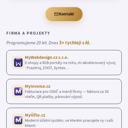
Kontakt
FIRMA A PROJEKTY
Programujeme 20 let. Dnes
3× rychleji s AI.
MyWebdesign.cz s.r.o.
E-shopy a B2B portály na míru, AI-akcelerovaný vývoj
· Prazdroj, ZOOT, Syntex…
MyInvoice.cz
Fakturace pro OSVČ a menší firmy — faktura za 30
vteřin, QR platby, párování výpisů
MyÚčto.cz
Moderní účetní systém, ve kterém pracujete vy i vaši
klienti