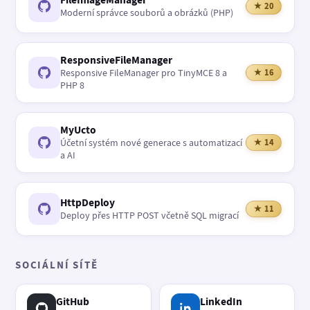
★ 20
Moderní správce souborů a obrázků (PHP)
ResponsiveFileManager
Responsive FileManager pro TinyMCE 8 a
★ 16
PHP 8
MyUcto
Účetní systém nové generace s automatizací
★ 14
a AI
HttpDeploy
★ 11
Deploy přes HTTP POST včetně SQL migrací
SOCIÁLNÍ SÍTĚ
GitHub
LinkedIn