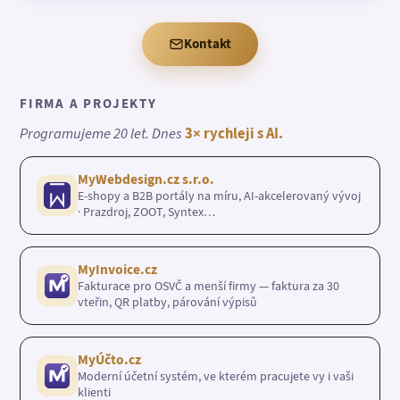
Kontakt
FIRMA A PROJEKTY
Programujeme 20 let. Dnes
3× rychleji s AI.
MyWebdesign.cz s.r.o.
E-shopy a B2B portály na míru, AI-akcelerovaný vývoj
· Prazdroj, ZOOT, Syntex…
MyInvoice.cz
Fakturace pro OSVČ a menší firmy — faktura za 30
vteřin, QR platby, párování výpisů
MyÚčto.cz
Moderní účetní systém, ve kterém pracujete vy i vaši
klienti