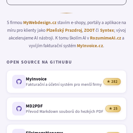
S firmou
MyWebdesign.cz
stavím e-shopy, portály a aplikace na
míru pro klienty jako
Plzeňský Prazdroj
,
ZOOT
či
Syntex
; vývoj
akcelerujeme AI nástroji. K tomu školím AI v
RozumimeAI.cz
a
vyvíjím fakturační systém
MyInvoice.cz
.
OPEN SOURCE NA GITHUBU
MyInvoice
★ 282
Fakturační a účetní systém pro menší firmy
MD2PDF
★ 25
Převod Markdown souborů do hezkých PDF
FileImageManager