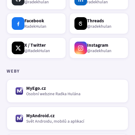
@radekhulan
radekhulan
Facebook
Threads
RadekHulan
@radekhulan
X / Twitter
Instagram
@RadekHulan
@radekhulan
WEBY
MyEgo.cz
Osobní webzine Radka Hulána
MyAndroid.cz
Svět Androidu, mobilů a aplikací