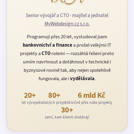
Senior vývojář a CTO · majitel a jednatel
MyWebdesign.cz s.r.o.
Programuji přes 20 let, vystudoval jsem
bankovnictví a finance
a prošel velkými IT
projekty a
CTO
rolemi — rozsáhlá řešení proto
umím navrhnout a dotáhnout v technické i
byznysové rovině tak, aby nejen spolehlivě
fungovala, ale i
vydělávala
.
20+
80+
6 mld Kč
let vývoje
dodaných projektů
ročně přes naše projekty
30+
zemí, kam klienti dodávají