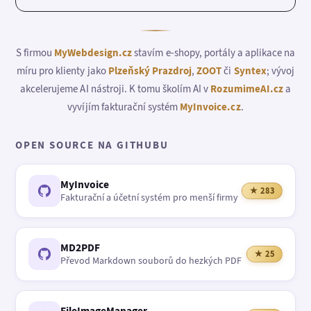
S firmou
MyWebdesign.cz
stavím e-shopy, portály a aplikace na
míru pro klienty jako
Plzeňský Prazdroj
,
ZOOT
či
Syntex
; vývoj
akcelerujeme AI nástroji. K tomu školím AI v
RozumimeAI.cz
a
vyvíjím fakturační systém
MyInvoice.cz
.
OPEN SOURCE NA GITHUBU
MyInvoice
★ 283
Fakturační a účetní systém pro menší firmy
MD2PDF
★ 25
Převod Markdown souborů do hezkých PDF
FileImageManager