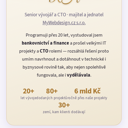
Senior vývojář a CTO · majitel a jednatel
MyWebdesign.cz s.r.o.
Programuji přes 20 let, vystudoval jsem
bankovnictví a finance
a prošel velkými IT
projekty a
CTO
rolemi — rozsáhlá řešení proto
umím navrhnout a dotáhnout v technické i
byznysové rovině tak, aby nejen spolehlivě
fungovala, ale i
vydělávala
.
20+
80+
6 mld Kč
let vývoje
dodaných projektů
ročně přes naše projekty
30+
zemí, kam klienti dodávají