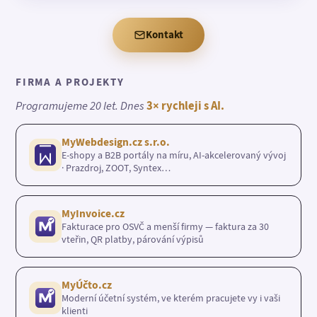
Kontakt
FIRMA A PROJEKTY
Programujeme 20 let. Dnes
3× rychleji s AI.
MyWebdesign.cz s.r.o.
E-shopy a B2B portály na míru, AI-akcelerovaný vývoj
· Prazdroj, ZOOT, Syntex…
MyInvoice.cz
Fakturace pro OSVČ a menší firmy — faktura za 30
vteřin, QR platby, párování výpisů
MyÚčto.cz
Moderní účetní systém, ve kterém pracujete vy i vaši
klienti