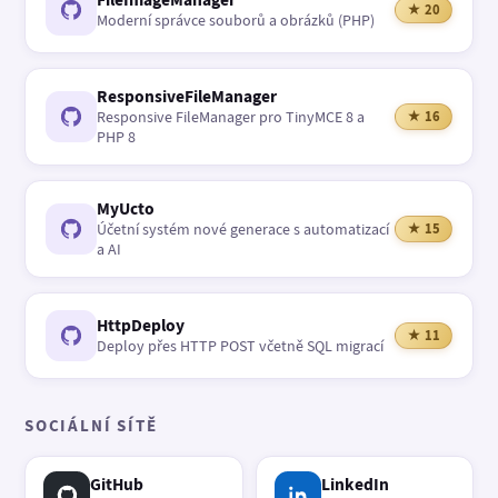
★ 20
Moderní správce souborů a obrázků (PHP)
ResponsiveFileManager
Responsive FileManager pro TinyMCE 8 a
★ 16
PHP 8
MyUcto
Účetní systém nové generace s automatizací
★ 15
a AI
HttpDeploy
★ 11
Deploy přes HTTP POST včetně SQL migrací
SOCIÁLNÍ SÍTĚ
GitHub
LinkedIn