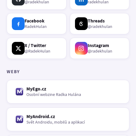
@radekhulan
radekhulan
Facebook
Threads
RadekHulan
@radekhulan
X / Twitter
Instagram
@RadekHulan
@radekhulan
WEBY
MyEgo.cz
Osobní webzine Radka Hulána
MyAndroid.cz
Svět Androidu, mobilů a aplikací