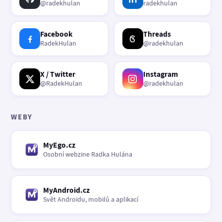
@radekhulan
radekhulan
Facebook
Threads
RadekHulan
@radekhulan
X / Twitter
Instagram
@RadekHulan
@radekhulan
WEBY
MyEgo.cz
Osobní webzine Radka Hulána
MyAndroid.cz
Svět Androidu, mobilů a aplikací