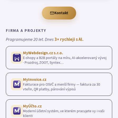
Kontakt
FIRMA A PROJEKTY
Programujeme 20 let. Dnes
3× rychleji s AI.
MyWebdesign.cz s.r.o.
E-shopy a B2B portály na míru, AI-akcelerovaný vývoj
· Prazdroj, ZOOT, Syntex…
MyInvoice.cz
Fakturace pro OSVČ a menší firmy — faktura za 30
vteřin, QR platby, párování výpisů
MyÚčto.cz
Moderní účetní systém, ve kterém pracujete vy i vaši
klienti