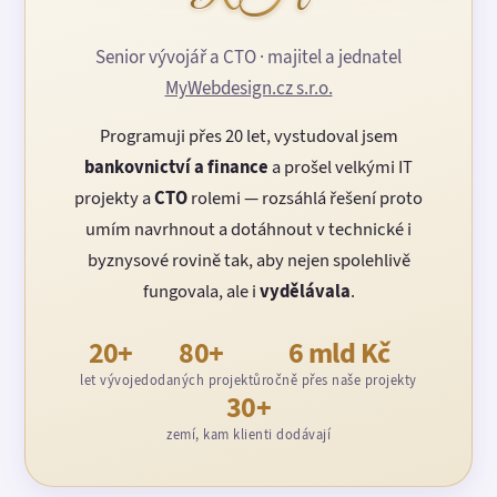
Senior vývojář a CTO · majitel a jednatel
MyWebdesign.cz s.r.o.
Programuji přes 20 let, vystudoval jsem
bankovnictví a finance
a prošel velkými IT
projekty a
CTO
rolemi — rozsáhlá řešení proto
umím navrhnout a dotáhnout v technické i
byznysové rovině tak, aby nejen spolehlivě
fungovala, ale i
vydělávala
.
20+
80+
6 mld Kč
let vývoje
dodaných projektů
ročně přes naše projekty
30+
zemí, kam klienti dodávají