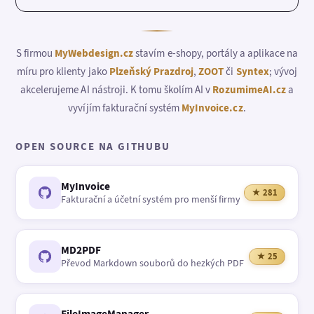
S firmou
MyWebdesign.cz
stavím e-shopy, portály a aplikace na
míru pro klienty jako
Plzeňský Prazdroj
,
ZOOT
či
Syntex
; vývoj
akcelerujeme AI nástroji. K tomu školím AI v
RozumimeAI.cz
a
vyvíjím fakturační systém
MyInvoice.cz
.
OPEN SOURCE NA GITHUBU
MyInvoice
★ 281
Fakturační a účetní systém pro menší firmy
MD2PDF
★ 25
Převod Markdown souborů do hezkých PDF
FileImageManager