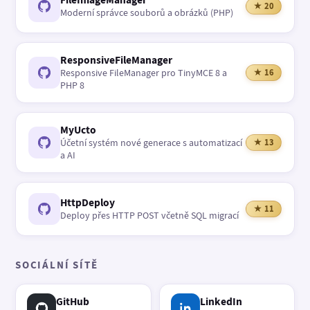
★ 20
Moderní správce souborů a obrázků (PHP)
ResponsiveFileManager
Responsive FileManager pro TinyMCE 8 a
★ 16
PHP 8
MyUcto
Účetní systém nové generace s automatizací
★ 13
a AI
HttpDeploy
★ 11
Deploy přes HTTP POST včetně SQL migrací
SOCIÁLNÍ SÍTĚ
GitHub
LinkedIn