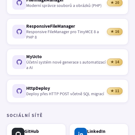
★ 20
Moderní správce souborů a obrázků (PHP)
ResponsiveFileManager
Responsive FileManager pro TinyMCE 8 a
★ 16
PHP 8
MyUcto
Účetní systém nové generace s automatizací
★ 14
a AI
HttpDeploy
★ 11
Deploy přes HTTP POST včetně SQL migrací
SOCIÁLNÍ SÍTĚ
GitHub
LinkedIn