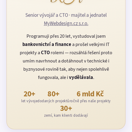
Senior vývojář a CTO · majitel a jednatel
MyWebdesign.cz s.r.o.
Programuji přes 20 let, vystudoval jsem
bankovnictví a finance
a prošel velkými IT
projekty a
CTO
rolemi — rozsáhlá řešení proto
umím navrhnout a dotáhnout v technické i
byznysové rovině tak, aby nejen spolehlivě
fungovala, ale i
vydělávala
.
20+
80+
6 mld Kč
let vývoje
dodaných projektů
ročně přes naše projekty
30+
zemí, kam klienti dodávají