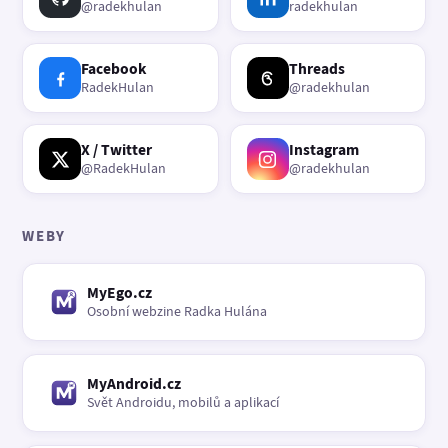
@radekhulan
radekhulan
Facebook
Threads
RadekHulan
@radekhulan
X / Twitter
Instagram
@RadekHulan
@radekhulan
WEBY
MyEgo.cz
Osobní webzine Radka Hulána
MyAndroid.cz
Svět Androidu, mobilů a aplikací