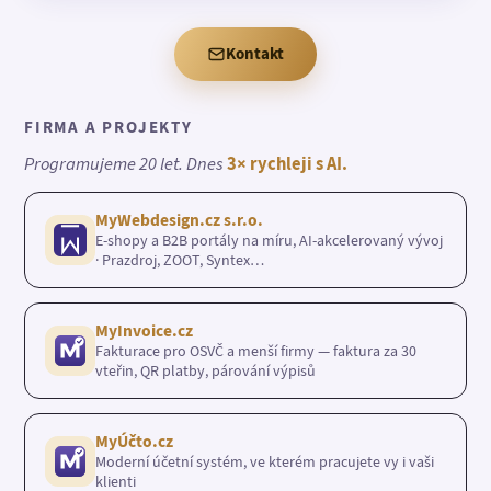
Kontakt
FIRMA A PROJEKTY
Programujeme 20 let. Dnes
3× rychleji s AI.
MyWebdesign.cz s.r.o.
E-shopy a B2B portály na míru, AI-akcelerovaný vývoj
· Prazdroj, ZOOT, Syntex…
MyInvoice.cz
Fakturace pro OSVČ a menší firmy — faktura za 30
vteřin, QR platby, párování výpisů
MyÚčto.cz
Moderní účetní systém, ve kterém pracujete vy i vaši
klienti