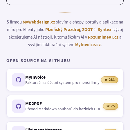
S firmou
MyWebdesign.cz
stavím e-shopy, portály a aplikace na
míru pro klienty jako
Plzeňský Prazdroj
,
ZOOT
či
Syntex
; vývoj
akcelerujeme AI nástroji. K tomu školím AI v
RozumimeAI.cz
a
vyvíjím fakturační systém
MyInvoice.cz
.
OPEN SOURCE NA GITHUBU
MyInvoice
★ 281
Fakturační a účetní systém pro menší firmy
MD2PDF
★ 25
Převod Markdown souborů do hezkých PDF
FileImageManager