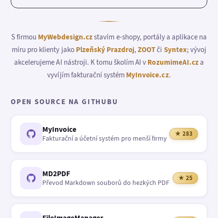
S firmou
MyWebdesign.cz
stavím e-shopy, portály a aplikace na
míru pro klienty jako
Plzeňský Prazdroj
,
ZOOT
či
Syntex
; vývoj
akcelerujeme AI nástroji. K tomu školím AI v
RozumimeAI.cz
a
vyvíjím fakturační systém
MyInvoice.cz
.
OPEN SOURCE NA GITHUBU
MyInvoice
★ 283
Fakturační a účetní systém pro menší firmy
MD2PDF
★ 25
Převod Markdown souborů do hezkých PDF
FileImageManager