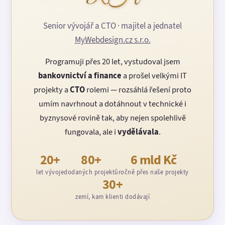
Senior vývojář a CTO · majitel a jednatel
MyWebdesign.cz s.r.o.
Programuji přes 20 let, vystudoval jsem
bankovnictví a finance
a prošel velkými IT
projekty a
CTO
rolemi — rozsáhlá řešení proto
umím navrhnout a dotáhnout v technické i
byznysové rovině tak, aby nejen spolehlivě
fungovala, ale i
vydělávala
.
20+
80+
6 mld Kč
let vývoje
dodaných projektů
ročně přes naše projekty
30+
zemí, kam klienti dodávají