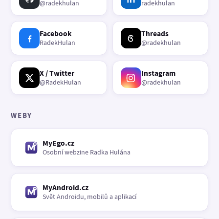
@radekhulan
radekhulan
Facebook
Threads
RadekHulan
@radekhulan
X / Twitter
Instagram
@RadekHulan
@radekhulan
WEBY
MyEgo.cz
Osobní webzine Radka Hulána
MyAndroid.cz
Svět Androidu, mobilů a aplikací