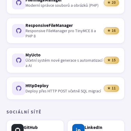
★ 20
Moderní správce souborů a obrázků (PHP)
ResponsiveFileManager
Responsive FileManager pro TinyMCE 8 a
★ 16
PHP 8
MyUcto
Účetní systém nové generace s automatizací
★ 15
a AI
HttpDeploy
★ 11
Deploy přes HTTP POST včetně SQL migrací
SOCIÁLNÍ SÍTĚ
GitHub
LinkedIn