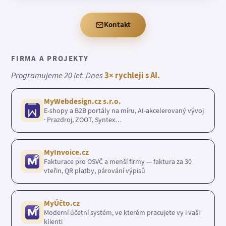
Kontakt
FIRMA A PROJEKTY
Programujeme 20 let. Dnes
3× rychleji s AI.
MyWebdesign.cz s.r.o.
E-shopy a B2B portály na míru, AI-akcelerovaný vývoj
· Prazdroj, ZOOT, Syntex…
MyInvoice.cz
Fakturace pro OSVČ a menší firmy — faktura za 30
vteřin, QR platby, párování výpisů
MyÚčto.cz
Moderní účetní systém, ve kterém pracujete vy i vaši
klienti