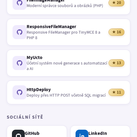
★ 20
Moderní správce souborů a obrázků (PHP)
ResponsiveFileManager
Responsive FileManager pro TinyMCE 8 a
★ 16
PHP 8
MyUcto
Účetní systém nové generace s automatizací
★ 13
a AI
HttpDeploy
★ 11
Deploy přes HTTP POST včetně SQL migrací
SOCIÁLNÍ SÍTĚ
GitHub
LinkedIn