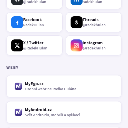
@radekhulan
radekhulan
Facebook
Threads
RadekHulan
@radekhulan
X / Twitter
Instagram
@RadekHulan
@radekhulan
WEBY
MyEgo.cz
Osobní webzine Radka Hulána
MyAndroid.cz
Svět Androidu, mobilů a aplikací