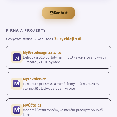
Kontakt
FIRMA A PROJEKTY
Programujeme 20 let. Dnes
3× rychleji s AI.
MyWebdesign.cz s.r.o.
E-shopy a B2B portály na míru, AI-akcelerovaný vývoj
· Prazdroj, ZOOT, Syntex…
MyInvoice.cz
Fakturace pro OSVČ a menší firmy — faktura za 30
vteřin, QR platby, párování výpisů
MyÚčto.cz
Moderní účetní systém, ve kterém pracujete vy i vaši
klienti