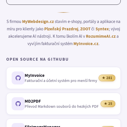
S firmou
MyWebdesign.cz
stavím e-shopy, portály a aplikace na
míru pro klienty jako
Plzeňský Prazdroj
,
ZOOT
či
Syntex
; vývoj
akcelerujeme AI nástroji. K tomu školím AI v
RozumimeAI.cz
a
vyvíjím fakturační systém
MyInvoice.cz
.
OPEN SOURCE NA GITHUBU
MyInvoice
★ 281
Fakturační a účetní systém pro menší firmy
MD2PDF
★ 25
Převod Markdown souborů do hezkých PDF
FileImageManager