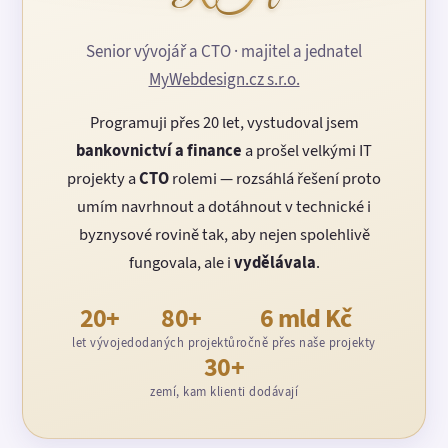
Senior vývojář a CTO · majitel a jednatel
MyWebdesign.cz s.r.o.
Programuji přes 20 let, vystudoval jsem
bankovnictví a finance
a prošel velkými IT
projekty a
CTO
rolemi — rozsáhlá řešení proto
umím navrhnout a dotáhnout v technické i
byznysové rovině tak, aby nejen spolehlivě
fungovala, ale i
vydělávala
.
20+
80+
6 mld Kč
let vývoje
dodaných projektů
ročně přes naše projekty
30+
zemí, kam klienti dodávají