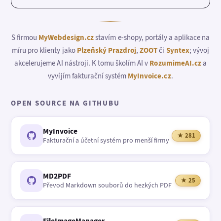
S firmou
MyWebdesign.cz
stavím e-shopy, portály a aplikace na
míru pro klienty jako
Plzeňský Prazdroj
,
ZOOT
či
Syntex
; vývoj
akcelerujeme AI nástroji. K tomu školím AI v
RozumimeAI.cz
a
vyvíjím fakturační systém
MyInvoice.cz
.
OPEN SOURCE NA GITHUBU
MyInvoice
★ 281
Fakturační a účetní systém pro menší firmy
MD2PDF
★ 25
Převod Markdown souborů do hezkých PDF
FileImageManager