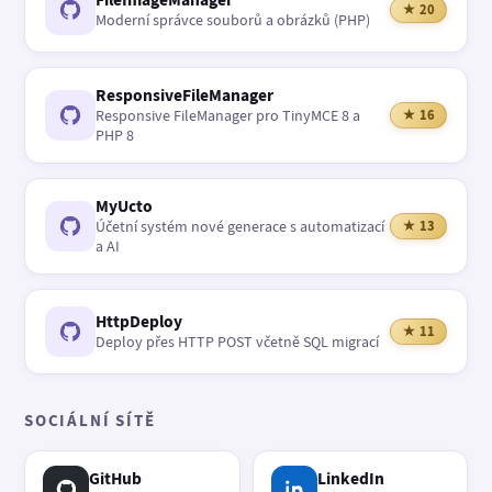
★ 20
Moderní správce souborů a obrázků (PHP)
ResponsiveFileManager
Responsive FileManager pro TinyMCE 8 a
★ 16
PHP 8
MyUcto
Účetní systém nové generace s automatizací
★ 13
a AI
HttpDeploy
★ 11
Deploy přes HTTP POST včetně SQL migrací
SOCIÁLNÍ SÍTĚ
GitHub
LinkedIn