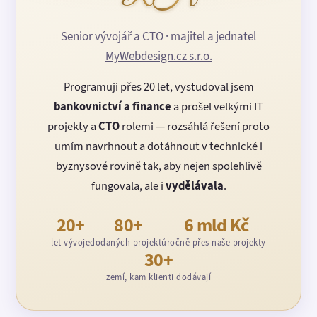
Senior vývojář a CTO · majitel a jednatel
MyWebdesign.cz s.r.o.
Programuji přes 20 let, vystudoval jsem
bankovnictví a finance
a prošel velkými IT
projekty a
CTO
rolemi — rozsáhlá řešení proto
umím navrhnout a dotáhnout v technické i
byznysové rovině tak, aby nejen spolehlivě
fungovala, ale i
vydělávala
.
20+
80+
6 mld Kč
let vývoje
dodaných projektů
ročně přes naše projekty
30+
zemí, kam klienti dodávají