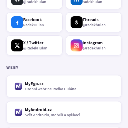
@radekhulan
radekhulan
Facebook
Threads
RadekHulan
@radekhulan
X / Twitter
Instagram
@RadekHulan
@radekhulan
WEBY
MyEgo.cz
Osobní webzine Radka Hulána
MyAndroid.cz
Svět Androidu, mobilů a aplikací