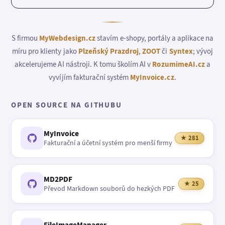
S firmou
MyWebdesign.cz
stavím e-shopy, portály a aplikace na
míru pro klienty jako
Plzeňský Prazdroj
,
ZOOT
či
Syntex
; vývoj
akcelerujeme AI nástroji. K tomu školím AI v
RozumimeAI.cz
a
vyvíjím fakturační systém
MyInvoice.cz
.
OPEN SOURCE NA GITHUBU
MyInvoice
★ 281
Fakturační a účetní systém pro menší firmy
MD2PDF
★ 25
Převod Markdown souborů do hezkých PDF
FileImageManager