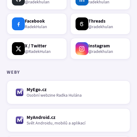
@radekhulan
radekhulan
Facebook
Threads
RadekHulan
@radekhulan
X / Twitter
Instagram
@RadekHulan
@radekhulan
WEBY
MyEgo.cz
Osobní webzine Radka Hulána
MyAndroid.cz
Svět Androidu, mobilů a aplikací