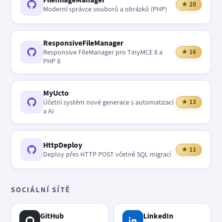
★ 20
Moderní správce souborů a obrázků (PHP)
ResponsiveFileManager
Responsive FileManager pro TinyMCE 8 a
★ 16
PHP 8
MyUcto
Účetní systém nové generace s automatizací
★ 13
a AI
HttpDeploy
★ 11
Deploy přes HTTP POST včetně SQL migrací
SOCIÁLNÍ SÍTĚ
GitHub
LinkedIn