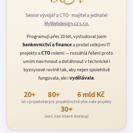
Senior vývojář a CTO · majitel a jednatel
MyWebdesign.cz s.r.o.
Programuji přes 20 let, vystudoval jsem
bankovnictví a finance
a prošel velkými IT
projekty a
CTO
rolemi — rozsáhlá řešení proto
umím navrhnout a dotáhnout v technické i
byznysové rovině tak, aby nejen spolehlivě
fungovala, ale i
vydělávala
.
20+
80+
6 mld Kč
let vývoje
dodaných projektů
ročně přes naše projekty
30+
zemí, kam klienti dodávají