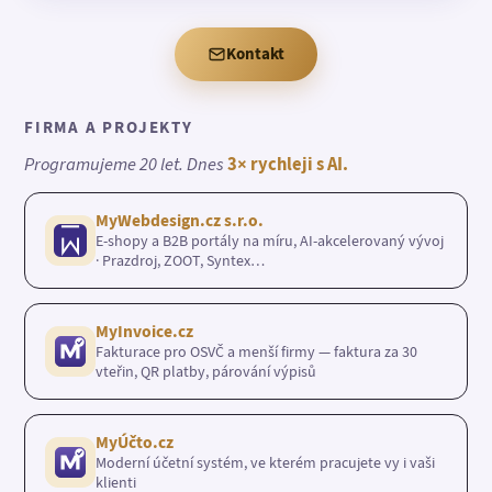
Kontakt
FIRMA A PROJEKTY
Programujeme 20 let. Dnes
3× rychleji s AI.
MyWebdesign.cz s.r.o.
E-shopy a B2B portály na míru, AI-akcelerovaný vývoj
· Prazdroj, ZOOT, Syntex…
MyInvoice.cz
Fakturace pro OSVČ a menší firmy — faktura za 30
vteřin, QR platby, párování výpisů
MyÚčto.cz
Moderní účetní systém, ve kterém pracujete vy i vaši
klienti